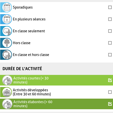
Sporadiques
En plusieurs séances
En classe seulement
Hors classe
En classe et hors classe
DURÉE DE L'ACTIVITÉ
Activités courtes (< 30
minutes)
Activités développées
(Entre 30 et 60 minutes)
Activités élaborées (> 60
minutes)