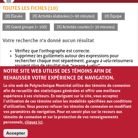
TOUTES LES FICHES (10)
(X) Élevée
(X) Activités élaborées (> 60 minutes)
(X) Équipe
(X) Grand groupe (> 100)
(X) Activités courtes (< 30 minutes)
Votre recherche n'a donné aucun résultat
Vérifiez que l'orthographe est correcte.
Supprimez les guillemets autour des expressions pour
rechercher chaque mot séparément.
garage à vélo
retournera
souvent plus de résultat que
"garage à vélo"
.
NOTRE SITE WEB UTILISE DES TÉMOINS AFIN DE
Envisagez d'élargir votre recherche avec
OR
.
garage OR vélo
retournera souvent plus de résultat que
garage à vélo
.
REHAUSSER VOTRE EXPÉRIENCE DE NAVIGATION.
Le site web de Polytechnique Montréal utilise des témoins de connexion
afin de recueillir des statistiques générales et offrir une meilleure
expérience à ses visiteurs. En naviguant sur le site, vous acceptez
l’utilisation de ces témoins selon les modalités spécifiées aux conditions
d’utilisation. Vous pouvez refuser les témoins de connexion en modifiant
vos paramètres de navigation. Pour en savoir plus sur le recours aux
témoins de connexion et sur la protection de vos renseignements
personnels,
cliquez ici
.
Avis de confidentialité et conditions d’utilisation
Accepter