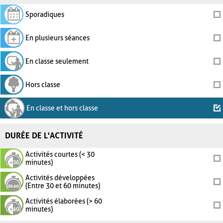
Sporadiques
En plusieurs séances
En classe seulement
Hors classe
En classe et hors classe
DURÉE DE L'ACTIVITÉ
Activités courtes (< 30
minutes)
Activités développées
(Entre 30 et 60 minutes)
Activités élaborées (> 60
minutes)