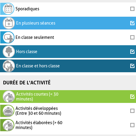
Sporadiques
En plusieurs séances
En classe seulement
Hors classe
En classe et hors classe
DURÉE DE L'ACTIVITÉ
Activités courtes (< 30
minutes)
Activités développées
(Entre 30 et 60 minutes)
Activités élaborées (> 60
minutes)