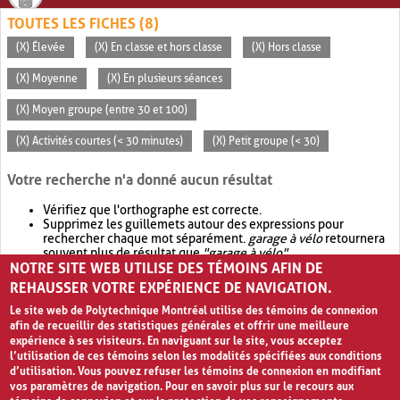
TOUTES LES FICHES (8)
(X) Élevée
(X) En classe et hors classe
(X) Hors classe
(X) Moyenne
(X) En plusieurs séances
(X) Moyen groupe (entre 30 et 100)
(X) Activités courtes (< 30 minutes)
(X) Petit groupe (< 30)
Votre recherche n'a donné aucun résultat
Vérifiez que l'orthographe est correcte.
Supprimez les guillemets autour des expressions pour
rechercher chaque mot séparément.
garage à vélo
retournera
souvent plus de résultat que
"garage à vélo"
.
NOTRE SITE WEB UTILISE DES TÉMOINS AFIN DE
Envisagez d'élargir votre recherche avec
OR
.
garage OR vélo
retournera souvent plus de résultat que
garage à vélo
.
REHAUSSER VOTRE EXPÉRIENCE DE NAVIGATION.
Le site web de Polytechnique Montréal utilise des témoins de connexion
afin de recueillir des statistiques générales et offrir une meilleure
expérience à ses visiteurs. En naviguant sur le site, vous acceptez
l’utilisation de ces témoins selon les modalités spécifiées aux conditions
d’utilisation. Vous pouvez refuser les témoins de connexion en modifiant
vos paramètres de navigation. Pour en savoir plus sur le recours aux