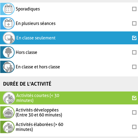
Sporadiques
En plusieurs séances
En classe seulement
Hors classe
En classe et hors classe
DURÉE DE L'ACTIVITÉ
Activités courtes (< 30
minutes)
Activités développées
(Entre 30 et 60 minutes)
Activités élaborées (> 60
minutes)