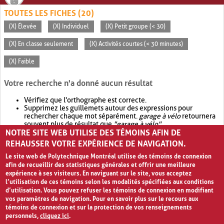
TOUTES LES FICHES (20)
(X) Élevée
(X) Individuel
(X) Petit groupe (< 30)
(X) En classe seulement
(X) Activités courtes (< 30 minutes)
(X) Faible
Votre recherche n'a donné aucun résultat
Vérifiez que l'orthographe est correcte.
Supprimez les guillemets autour des expressions pour
rechercher chaque mot séparément.
garage à vélo
retournera
souvent plus de résultat que
"garage à vélo"
.
NOTRE SITE WEB UTILISE DES TÉMOINS AFIN DE
Envisagez d'élargir votre recherche avec
OR
.
garage OR vélo
retournera souvent plus de résultat que
garage à vélo
.
REHAUSSER VOTRE EXPÉRIENCE DE NAVIGATION.
Le site web de Polytechnique Montréal utilise des témoins de connexion
afin de recueillir des statistiques générales et offrir une meilleure
expérience à ses visiteurs. En naviguant sur le site, vous acceptez
l’utilisation de ces témoins selon les modalités spécifiées aux conditions
d’utilisation. Vous pouvez refuser les témoins de connexion en modifiant
vos paramètres de navigation. Pour en savoir plus sur le recours aux
témoins de connexion et sur la protection de vos renseignements
personnels,
cliquez ici
.
Avis de confidentialité et conditions d’utilisation