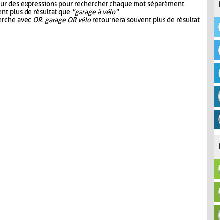
our des expressions pour rechercher chaque mot séparément.
nt plus de résultat que
"garage à vélo"
.
herche avec
OR
.
garage OR vélo
retournera souvent plus de résultat