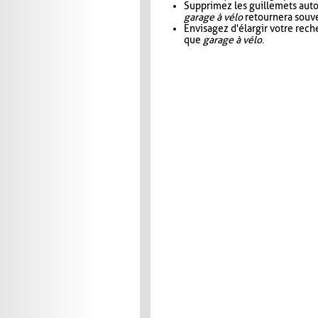
Supprimez les guillemets aut
garage à vélo
retournera souve
Envisagez d'élargir votre rec
que
garage à vélo
.