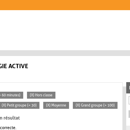
IE ACTIVE
(> 60 minutes)
(X) Hors classe
(X) Petit groupe (< 30)
(X) Moyenne
(X) Grand groupe (> 100)
n résultat
 correcte.