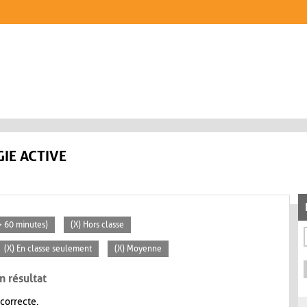
IE ACTIVE
(> 60 minutes)
(X) Hors classe
(X) En classe seulement
(X) Moyenne
n résultat
 correcte.