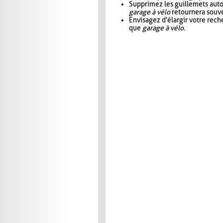
Supprimez les guillemets aut
garage à vélo
retournera souve
Envisagez d'élargir votre rec
que
garage à vélo
.