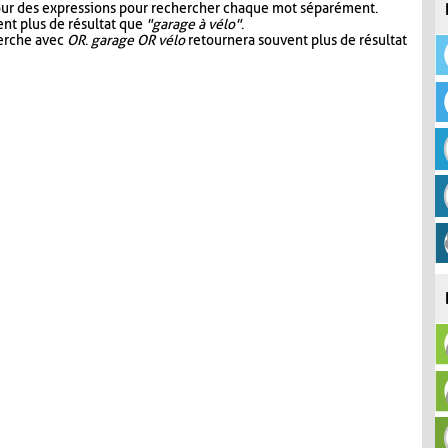
our des expressions pour rechercher chaque mot séparément.
nt plus de résultat que
"garage à vélo"
.
herche avec
OR
.
garage OR vélo
retournera souvent plus de résultat