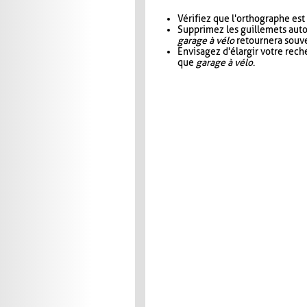
Vérifiez que l'orthographe est
Supprimez les guillemets aut
garage à vélo
retournera souve
Envisagez d'élargir votre rec
que
garage à vélo
.