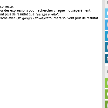
 correcte.
our des expressions pour rechercher chaque mot séparément.
nt plus de résultat que
"garage à vélo"
.
herche avec
OR
.
garage OR vélo
retournera souvent plus de résultat