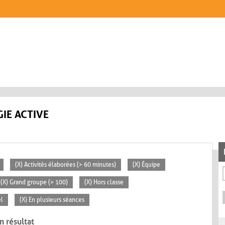
IE ACTIVE
(X) Activités élaborées (> 60 minutes)
(X) Équipe
(X) Grand groupe (> 100)
(X) Hors classe
el
(X) En plusieurs séances
n résultat