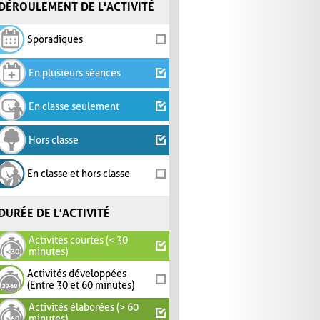
DÉROULEMENT DE L'ACTIVITÉ
Sporadiques
En plusieurs séances
En classe seulement
Hors classe
En classe et hors classe
DURÉE DE L'ACTIVITÉ
Activités courtes (< 30
minutes)
Activités développées
(Entre 30 et 60 minutes)
Activités élaborées (> 60
minutes)