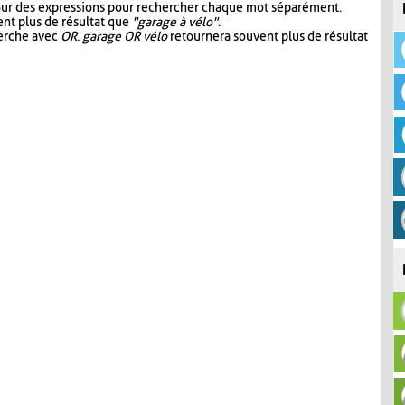
our des expressions pour rechercher chaque mot séparément.
nt plus de résultat que
"garage à vélo"
.
herche avec
OR
.
garage OR vélo
retournera souvent plus de résultat