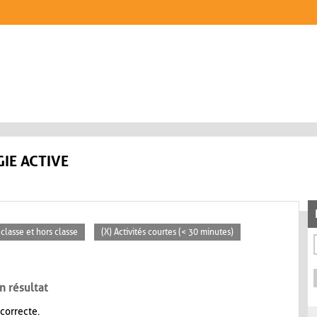
IE ACTIVE
 classe et hors classe
(X) Activités courtes (< 30 minutes)
n résultat
 correcte.