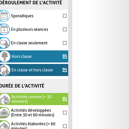
DÉROULEMENT DE L'ACTIVITÉ
Sporadiques
En plusieurs séances
En classe seulement
Hors classe
En classe et hors classe
DURÉE DE L'ACTIVITÉ
Activités courtes (< 30
minutes)
Activités développées
(Entre 30 et 60 minutes)
Activités élaborées (> 60
minutes)