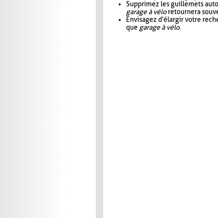
Supprimez les guillemets aut
garage à vélo
retournera souve
Envisagez d'élargir votre rec
que
garage à vélo
.