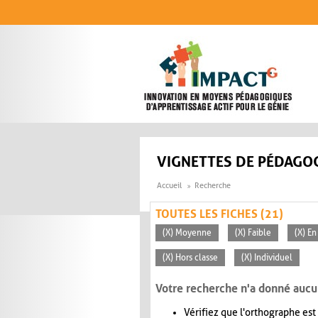
Aller au contenu principal
VIGNETTES DE PÉDAGOG
Accueil
Recherche
TOUTES LES FICHES (21)
(X) Moyenne
(X) Faible
(X) En
(X) Hors classe
(X) Individuel
Votre recherche n'a donné aucu
Vérifiez que l'orthographe est