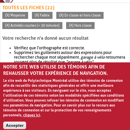
TOUTES LES FICHES (22)
(X) Moyenne
(X) Faible
(X) En classe et hors classe
(X) Activités courtes (< 30 minutes)
(X) Hors classe
Votre recherche n'a donné aucun résultat
Vérifiez que l'orthographe est correcte.
Supprimez les guillemets autour des expressions pour
rechercher chaque mot séparément.
garage à vélo
retournera
souvent plus de résultat que
"garage à vélo"
.
NOTRE SITE WEB UTILISE DES TÉMOINS AFIN DE
Envisagez d'élargir votre recherche avec
OR
.
garage OR vélo
retournera souvent plus de résultat que
garage à vélo
.
REHAUSSER VOTRE EXPÉRIENCE DE NAVIGATION.
Le site web de Polytechnique Montréal utilise des témoins de connexion
afin de recueillir des statistiques générales et offrir une meilleure
expérience à ses visiteurs. En naviguant sur le site, vous acceptez
l’utilisation de ces témoins selon les modalités spécifiées aux conditions
d’utilisation. Vous pouvez refuser les témoins de connexion en modifiant
vos paramètres de navigation. Pour en savoir plus sur le recours aux
témoins de connexion et sur la protection de vos renseignements
personnels,
cliquez ici
.
Avis de confidentialité et conditions d’utilisation
Accepter