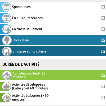
Sporadiques
En plusieurs séances
En classe seulement
Hors classe
En classe et hors classe
DURÉE DE L'ACTIVITÉ
Activités courtes (< 30
minutes)
Activités développées
(Entre 30 et 60 minutes)
Activités élaborées (> 60
minutes)