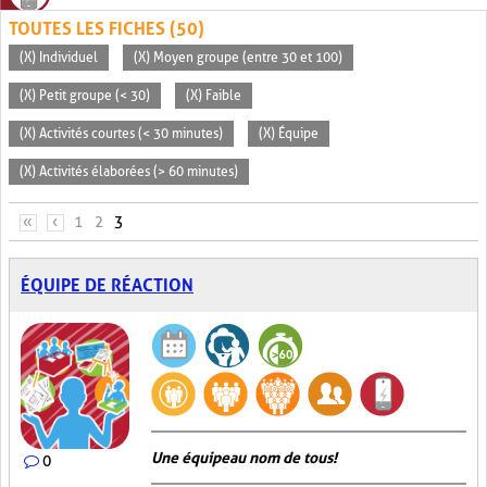
TOUTES LES FICHES (50)
(X) Individuel
(X) Moyen groupe (entre 30 et 100)
(X) Petit groupe (< 30)
(X) Faible
(X) Activités courtes (< 30 minutes)
(X) Équipe
(X) Activités élaborées (> 60 minutes)
PAGES
«
‹
1
2
3
ÉQUIPE DE RÉACTION
Une équipe au nom de tous!
0