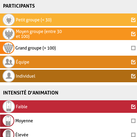
PARTICIPANTS
Petit groupe (< 30)
Moyen groupe (entre 30
et 100)
Grand groupe (> 100)
Équipe
Individuel
INTENSITÉ D'ANIMATION
Faible
Moyenne
Élevée