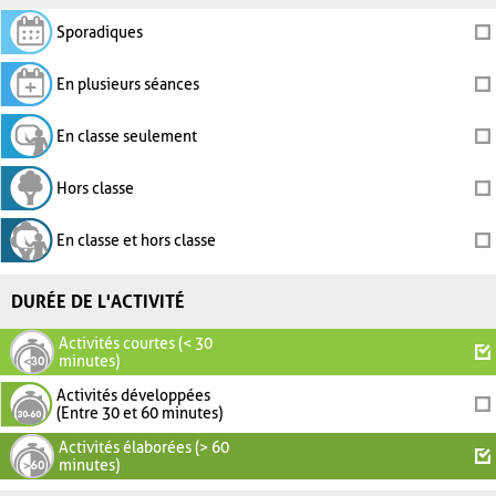
Sporadiques
En plusieurs séances
En classe seulement
Hors classe
En classe et hors classe
DURÉE DE L'ACTIVITÉ
Activités courtes (< 30
minutes)
Activités développées
(Entre 30 et 60 minutes)
Activités élaborées (> 60
minutes)