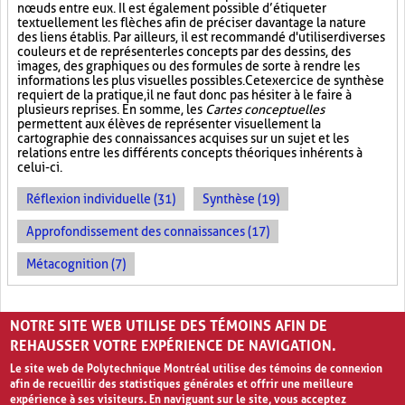
nœuds entre eux. Il est également possible d’étiqueter
textuellement les flèches afin de préciser davantage la nature
des liens établis. Par ailleurs, il est recommandé d'utiliser diverses
couleurs et de représenter les concepts par des dessins, des
images, des graphiques ou des formules de sorte à rendre les
informations les plus visuelles possibles. Cet exercice de synthèse
requiert de la pratique, il ne faut donc pas hésiter à le faire à
plusieurs reprises. En somme, les
Cartes conceptuelles
permettent aux élèves de représenter visuellement la
cartographie des connaissances acquises sur un sujet et les
relations entre les différents concepts théoriques inhérents à
celui-ci.
Réflexion individuelle (31)
Synthèse (19)
Approfondissement des connaissances (17)
Métacognition (7)
PAGES
NOTRE SITE WEB UTILISE DES TÉMOINS AFIN DE
«
‹
1
2
3
REHAUSSER VOTRE EXPÉRIENCE DE NAVIGATION.
Le site web de Polytechnique Montréal utilise des témoins de connexion
afin de recueillir des statistiques générales et offrir une meilleure
expérience à ses visiteurs. En naviguant sur le site, vous acceptez