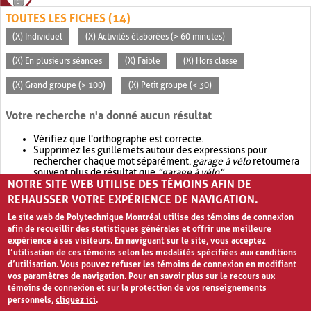
TOUTES LES FICHES (14)
(X) Individuel
(X) Activités élaborées (> 60 minutes)
(X) En plusieurs séances
(X) Faible
(X) Hors classe
(X) Grand groupe (> 100)
(X) Petit groupe (< 30)
Votre recherche n'a donné aucun résultat
Vérifiez que l'orthographe est correcte.
Supprimez les guillemets autour des expressions pour
rechercher chaque mot séparément.
garage à vélo
retournera
souvent plus de résultat que
"garage à vélo"
.
NOTRE SITE WEB UTILISE DES TÉMOINS AFIN DE
Envisagez d'élargir votre recherche avec
OR
.
garage OR vélo
retournera souvent plus de résultat que
garage à vélo
.
REHAUSSER VOTRE EXPÉRIENCE DE NAVIGATION.
Le site web de Polytechnique Montréal utilise des témoins de connexion
afin de recueillir des statistiques générales et offrir une meilleure
expérience à ses visiteurs. En naviguant sur le site, vous acceptez
l’utilisation de ces témoins selon les modalités spécifiées aux conditions
d’utilisation. Vous pouvez refuser les témoins de connexion en modifiant
vos paramètres de navigation. Pour en savoir plus sur le recours aux
témoins de connexion et sur la protection de vos renseignements
personnels,
cliquez ici
.
Avis de confidentialité et conditions d’utilisation