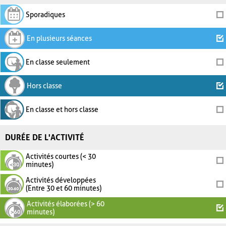
Sporadiques
En plusieurs séances
En classe seulement
Hors classe
En classe et hors classe
DURÉE DE L'ACTIVITÉ
Activités courtes (< 30
minutes)
Activités développées
(Entre 30 et 60 minutes)
Activités élaborées (> 60
minutes)