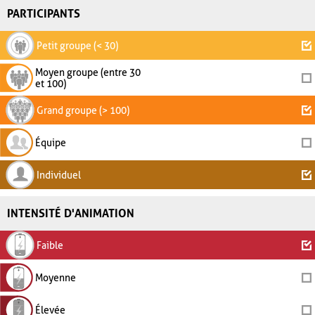
PARTICIPANTS
Petit groupe (< 30)
Moyen groupe (entre 30
et 100)
Grand groupe (> 100)
Équipe
Individuel
INTENSITÉ D'ANIMATION
Faible
Moyenne
Élevée