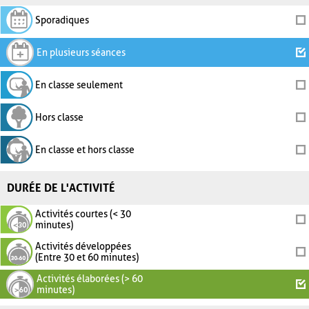
Sporadiques
En plusieurs séances
En classe seulement
Hors classe
En classe et hors classe
DURÉE DE L'ACTIVITÉ
Activités courtes (< 30
minutes)
Activités développées
(Entre 30 et 60 minutes)
Activités élaborées (> 60
minutes)