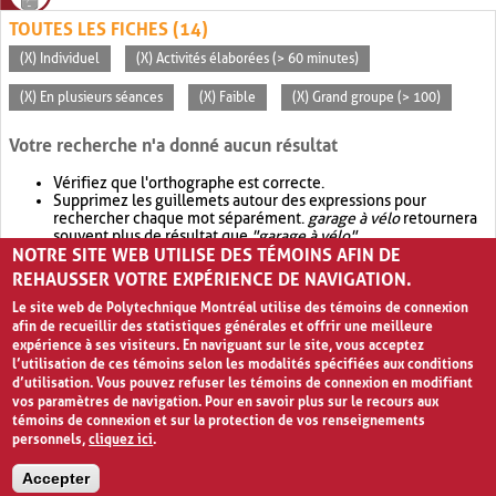
TOUTES LES FICHES (14)
(X) Individuel
(X) Activités élaborées (> 60 minutes)
(X) En plusieurs séances
(X) Faible
(X) Grand groupe (> 100)
Votre recherche n'a donné aucun résultat
Vérifiez que l'orthographe est correcte.
Supprimez les guillemets autour des expressions pour
rechercher chaque mot séparément.
garage à vélo
retournera
souvent plus de résultat que
"garage à vélo"
.
NOTRE SITE WEB UTILISE DES TÉMOINS AFIN DE
Envisagez d'élargir votre recherche avec
OR
.
garage OR vélo
retournera souvent plus de résultat que
garage à vélo
.
REHAUSSER VOTRE EXPÉRIENCE DE NAVIGATION.
Le site web de Polytechnique Montréal utilise des témoins de connexion
afin de recueillir des statistiques générales et offrir une meilleure
expérience à ses visiteurs. En naviguant sur le site, vous acceptez
l’utilisation de ces témoins selon les modalités spécifiées aux conditions
d’utilisation. Vous pouvez refuser les témoins de connexion en modifiant
vos paramètres de navigation. Pour en savoir plus sur le recours aux
témoins de connexion et sur la protection de vos renseignements
personnels,
cliquez ici
.
Avis de confidentialité et conditions d’utilisation
Accepter