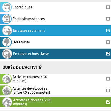
Sporadiques
En plusieurs séances
En classe seulement
Hors classe
En classe et hors classe
DURÉE DE L'ACTIVITÉ
Activités courtes (< 30
minutes)
Activités développées
(Entre 30 et 60 minutes)
Activités élaborées (> 60
minutes)