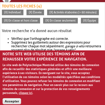
TOUTES LES FICHES (4)
(X) Individuel
(X) Élevée
(X) Activités élaborées (> 60 minutes)
(X) En classe et hors classe
(X) En classe seulement
(X) Équipe
Votre recherche n'a donné aucun résultat
Vérifiez que l'orthographe est correcte.
Supprimez les guillemets autour des expressions pour
rechercher chaque mot séparément.
garage à vélo
retournera
souvent plus de résultat que
"garage à vélo"
.
NOTRE SITE WEB UTILISE DES TÉMOINS AFIN DE
Envisagez d'élargir votre recherche avec
OR
.
garage OR vélo
retournera souvent plus de résultat que
garage à vélo
.
REHAUSSER VOTRE EXPÉRIENCE DE NAVIGATION.
Le site web de Polytechnique Montréal utilise des témoins de connexion
afin de recueillir des statistiques générales et offrir une meilleure
expérience à ses visiteurs. En naviguant sur le site, vous acceptez
l’utilisation de ces témoins selon les modalités spécifiées aux conditions
d’utilisation. Vous pouvez refuser les témoins de connexion en modifiant
vos paramètres de navigation. Pour en savoir plus sur le recours aux
témoins de connexion et sur la protection de vos renseignements
personnels,
cliquez ici
.
Avis de confidentialité et conditions d’utilisation
Accepter