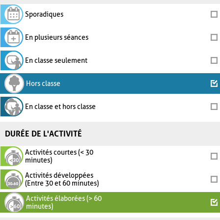
Sporadiques
En plusieurs séances
En classe seulement
Hors classe
En classe et hors classe
DURÉE DE L'ACTIVITÉ
Activités courtes (< 30
minutes)
Activités développées
(Entre 30 et 60 minutes)
Activités élaborées (> 60
minutes)