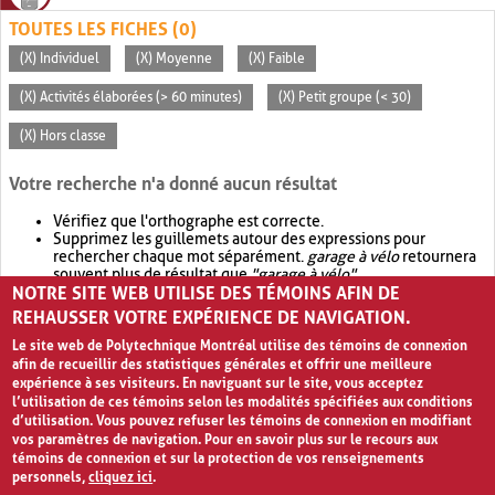
TOUTES LES FICHES (0)
(X) Individuel
(X) Moyenne
(X) Faible
(X) Activités élaborées (> 60 minutes)
(X) Petit groupe (< 30)
(X) Hors classe
Votre recherche n'a donné aucun résultat
Vérifiez que l'orthographe est correcte.
Supprimez les guillemets autour des expressions pour
rechercher chaque mot séparément.
garage à vélo
retournera
souvent plus de résultat que
"garage à vélo"
.
NOTRE SITE WEB UTILISE DES TÉMOINS AFIN DE
Envisagez d'élargir votre recherche avec
OR
.
garage OR vélo
retournera souvent plus de résultat que
garage à vélo
.
REHAUSSER VOTRE EXPÉRIENCE DE NAVIGATION.
Le site web de Polytechnique Montréal utilise des témoins de connexion
afin de recueillir des statistiques générales et offrir une meilleure
expérience à ses visiteurs. En naviguant sur le site, vous acceptez
l’utilisation de ces témoins selon les modalités spécifiées aux conditions
d’utilisation. Vous pouvez refuser les témoins de connexion en modifiant
vos paramètres de navigation. Pour en savoir plus sur le recours aux
témoins de connexion et sur la protection de vos renseignements
personnels,
cliquez ici
.
Avis de confidentialité et conditions d’utilisation