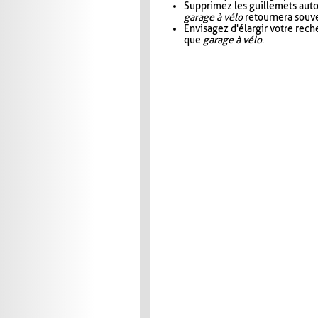
Supprimez les guillemets aut
garage à vélo
retournera souve
Envisagez d'élargir votre rec
que
garage à vélo
.