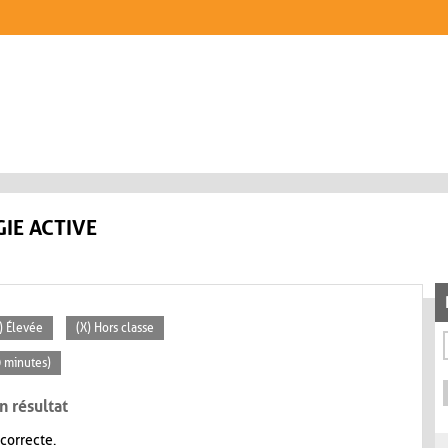
IE ACTIVE
) Élevée
(X) Hors classe
0 minutes)
n résultat
 correcte.