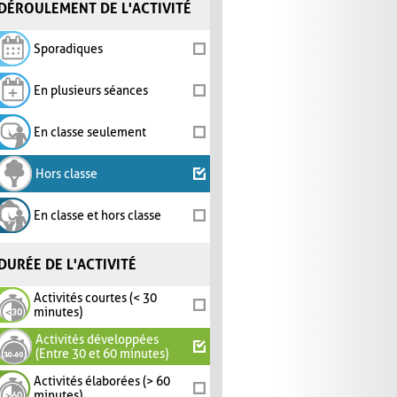
DÉROULEMENT DE L'ACTIVITÉ
Sporadiques
En plusieurs séances
En classe seulement
Hors classe
En classe et hors classe
DURÉE DE L'ACTIVITÉ
Activités courtes (< 30
minutes)
Activités développées
(Entre 30 et 60 minutes)
Activités élaborées (> 60
minutes)