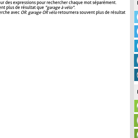
our des expressions pour rechercher chaque mot séparément.
nt plus de résultat que
"garage à vélo"
.
herche avec
OR
.
garage OR vélo
retournera souvent plus de résultat