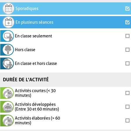
Sporadiques
En plusieurs séances
En classe seulement
Hors classe
En classe et hors classe
DURÉE DE L'ACTIVITÉ
Activités courtes (< 30
minutes)
Activités développées
(Entre 30 et 60 minutes)
Activités élaborées (> 60
minutes)