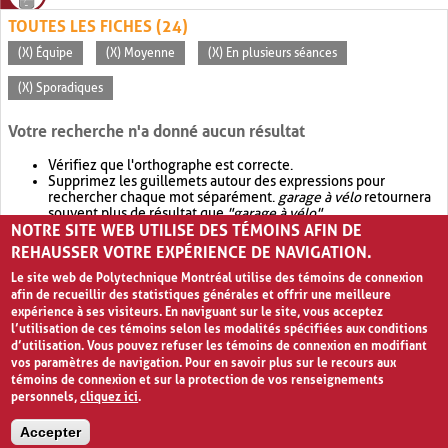
TOUTES LES FICHES (24)
(X) Équipe
(X) Moyenne
(X) En plusieurs séances
(X) Sporadiques
Votre recherche n'a donné aucun résultat
Vérifiez que l'orthographe est correcte.
Supprimez les guillemets autour des expressions pour
rechercher chaque mot séparément.
garage à vélo
retournera
souvent plus de résultat que
"garage à vélo"
.
NOTRE SITE WEB UTILISE DES TÉMOINS AFIN DE
Envisagez d'élargir votre recherche avec
OR
.
garage OR vélo
retournera souvent plus de résultat que
garage à vélo
.
REHAUSSER VOTRE EXPÉRIENCE DE NAVIGATION.
Le site web de Polytechnique Montréal utilise des témoins de connexion
afin de recueillir des statistiques générales et offrir une meilleure
expérience à ses visiteurs. En naviguant sur le site, vous acceptez
l’utilisation de ces témoins selon les modalités spécifiées aux conditions
d’utilisation. Vous pouvez refuser les témoins de connexion en modifiant
vos paramètres de navigation. Pour en savoir plus sur le recours aux
témoins de connexion et sur la protection de vos renseignements
personnels,
cliquez ici
.
Avis de confidentialité et conditions d’utilisation
Accepter