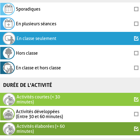
Sporadiques
En plusieurs séances
En classe seulement
Hors classe
En classe et hors classe
DURÉE DE L'ACTIVITÉ
Activités courtes (< 30
minutes)
Activités développées
(Entre 30 et 60 minutes)
Activités élaborées (> 60
minutes)