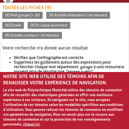
TOUTES LES FICHES (9)
(X) Petit groupe (< 30)
(X) Activités élaborées (> 60 minutes)
(X) Élevée
(X) En classe seulement
(X) Activités courtes (< 30 minutes)
Votre recherche n'a donné aucun résultat
Vérifiez que l'orthographe est correcte.
Supprimez les guillemets autour des expressions pour
rechercher chaque mot séparément.
garage à vélo
retournera
souvent plus de résultat que
"garage à vélo"
.
NOTRE SITE WEB UTILISE DES TÉMOINS AFIN DE
Envisagez d'élargir votre recherche avec
OR
.
garage OR vélo
retournera souvent plus de résultat que
garage à vélo
.
REHAUSSER VOTRE EXPÉRIENCE DE NAVIGATION.
Le site web de Polytechnique Montréal utilise des témoins de connexion
afin de recueillir des statistiques générales et offrir une meilleure
expérience à ses visiteurs. En naviguant sur le site, vous acceptez
l’utilisation de ces témoins selon les modalités spécifiées aux conditions
d’utilisation. Vous pouvez refuser les témoins de connexion en modifiant
vos paramètres de navigation. Pour en savoir plus sur le recours aux
témoins de connexion et sur la protection de vos renseignements
personnels,
cliquez ici
.
Avis de confidentialité et conditions d’utilisation