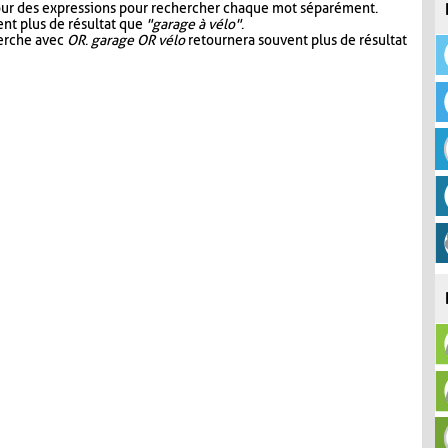
our des expressions pour rechercher chaque mot séparément.
nt plus de résultat que
"garage à vélo"
.
herche avec
OR
.
garage OR vélo
retournera souvent plus de résultat