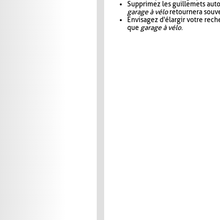
Supprimez les guillemets aut
garage à vélo
retournera souve
Envisagez d'élargir votre rec
que
garage à vélo
.