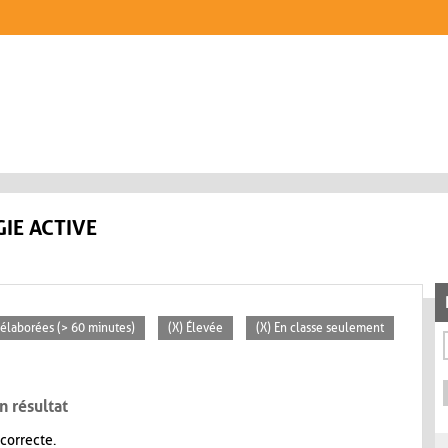
IE ACTIVE
s élaborées (> 60 minutes)
(X) Élevée
(X) En classe seulement
n résultat
 correcte.