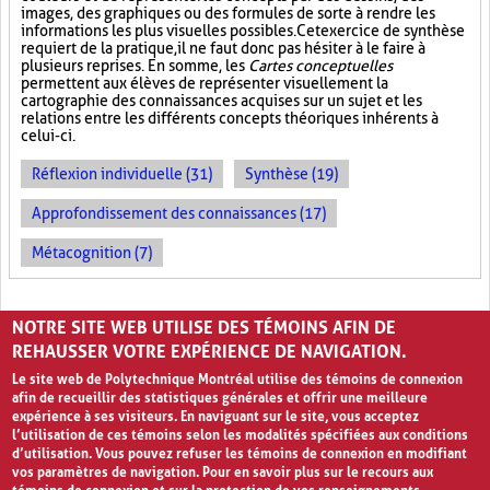
images, des graphiques ou des formules de sorte à rendre les
informations les plus visuelles possibles. Cet exercice de synthèse
requiert de la pratique, il ne faut donc pas hésiter à le faire à
plusieurs reprises. En somme, les
Cartes conceptuelles
permettent aux élèves de représenter visuellement la
cartographie des connaissances acquises sur un sujet et les
relations entre les différents concepts théoriques inhérents à
celui-ci.
Réflexion individuelle (31)
Synthèse (19)
Approfondissement des connaissances (17)
Métacognition (7)
PAGES
NOTRE SITE WEB UTILISE DES TÉMOINS AFIN DE
«
‹
1
2
3
REHAUSSER VOTRE EXPÉRIENCE DE NAVIGATION.
Le site web de Polytechnique Montréal utilise des témoins de connexion
afin de recueillir des statistiques générales et offrir une meilleure
expérience à ses visiteurs. En naviguant sur le site, vous acceptez
l’utilisation de ces témoins selon les modalités spécifiées aux conditions
d’utilisation. Vous pouvez refuser les témoins de connexion en modifiant
vos paramètres de navigation. Pour en savoir plus sur le recours aux