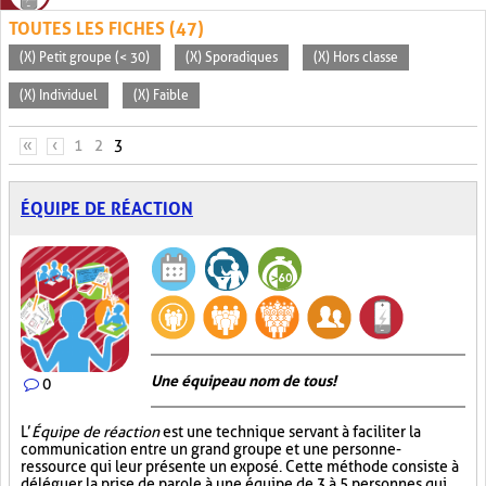
TOUTES LES FICHES (47)
(X) Petit groupe (< 30)
(X) Sporadiques
(X) Hors classe
(X) Individuel
(X) Faible
PAGES
«
‹
1
2
3
ÉQUIPE DE RÉACTION
Une équipe au nom de tous!
0
L’
Équipe de réaction
est une technique servant à faciliter la
communication entre un grand groupe et une personne-
ressource qui leur présente un exposé. Cette méthode consiste à
déléguer la prise de parole à une équipe de 3 à 5 personnes qui