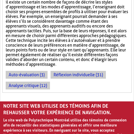
il existe un certain nombre de façons de décrire les styles
d’apprentissage et les modes d’apprentissage, l’enseignant doit
choisir ses propres ensembles de profils à utiliser pour évaluer les
élèves. Par exemple, un enseignant pourrait demander à ses
élèves s’ils se considèrent davantage comme étant des
apprenants visuels, des apprenants auditifs ou encore des
apprenants tactiles. Puis, sur la base de leurs réponses, il est alors
en mesure de choisir parmi différentes approches pédagogiques.
Cette technique incite les élèves à s’autoévaluer et à prendre
conscience de leurs préférences en matière d’apprentissage, de
leurs points forts ou de leur style en tant qu’apprenants. Elle leur
permet également de réaliser qu’il existe différentes façons
valides d’aborder un certain contenu, et donc d’élargir leurs
méthodes d’apprentissage.
Auto-évaluation (3)
Réflexion individuelle (31)
Analyse critique (12)
PAGES
NOTRE SITE WEB UTILISE DES TÉMOINS AFIN DE
«
‹
1
2
3
REHAUSSER VOTRE EXPÉRIENCE DE NAVIGATION.
Le site web de Polytechnique Montréal utilise des témoins de connexion
afin de recueillir des statistiques générales et offrir une meilleure
expérience à ses visiteurs. En naviguant sur le site, vous acceptez