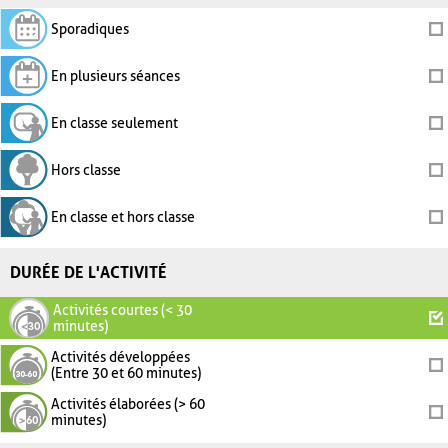
Sporadiques
En plusieurs séances
En classe seulement
Hors classe
En classe et hors classe
DURÉE DE L'ACTIVITÉ
Activités courtes (< 30
minutes)
Activités développées
(Entre 30 et 60 minutes)
Activités élaborées (> 60
minutes)