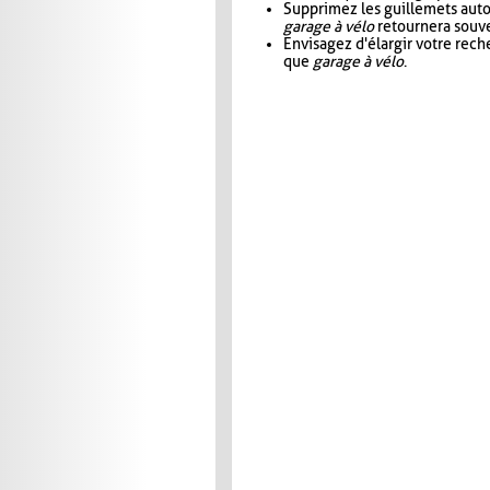
Supprimez les guillemets aut
garage à vélo
retournera souve
Envisagez d'élargir votre rec
que
garage à vélo
.