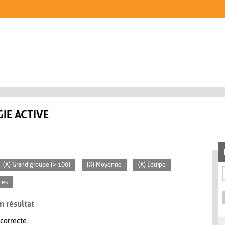
IE ACTIVE
(X) Grand groupe (> 100)
(X) Moyenne
(X) Équipe
ces
n résultat
 correcte.