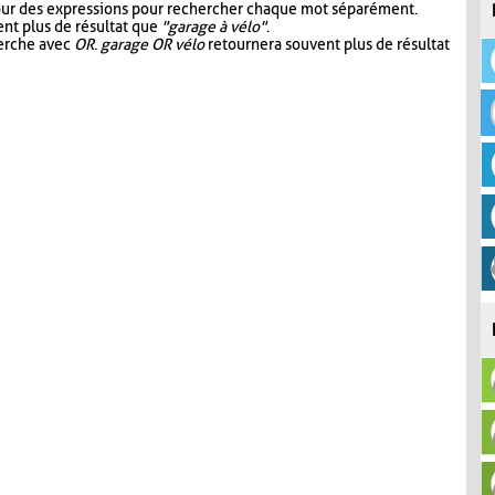
our des expressions pour rechercher chaque mot séparément.
nt plus de résultat que
"garage à vélo"
.
herche avec
OR
.
garage OR vélo
retournera souvent plus de résultat