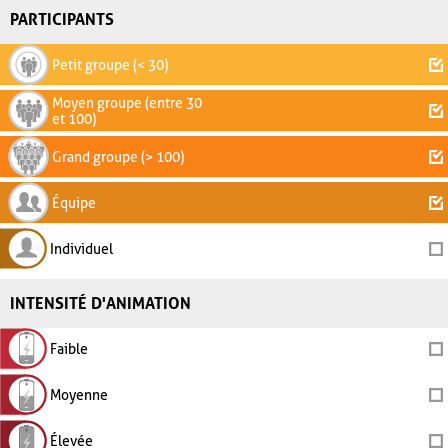
PARTICIPANTS
Petit groupe (< 30)
Moyen groupe (entre 30
et 100)
Grand groupe (> 100)
Équipe
Individuel
INTENSITÉ D'ANIMATION
Faible
Moyenne
Élevée