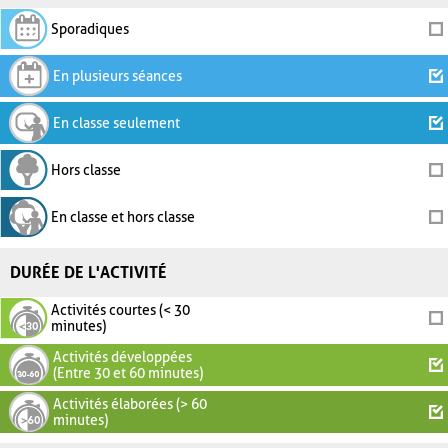
Sporadiques
En plusieurs séances
En classe seulement
Hors classe
En classe et hors classe
DURÉE DE L'ACTIVITÉ
Activités courtes (< 30
minutes)
Activités développées
(Entre 30 et 60 minutes)
Activités élaborées (> 60
minutes)