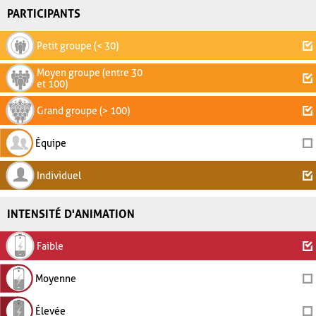
PARTICIPANTS
Petit groupe (< 30)
Moyen groupe (entre 30
et 100)
Grand groupe (> 100)
Équipe
Individuel
INTENSITÉ D'ANIMATION
Faible
Moyenne
Élevée