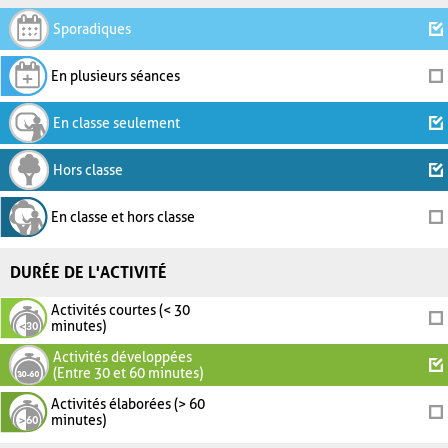
Sporadiques
En plusieurs séances
En classe seulement
Hors classe
En classe et hors classe
DURÉE DE L'ACTIVITÉ
Activités courtes (< 30
minutes)
Activités développées
(Entre 30 et 60 minutes)
Activités élaborées (> 60
minutes)