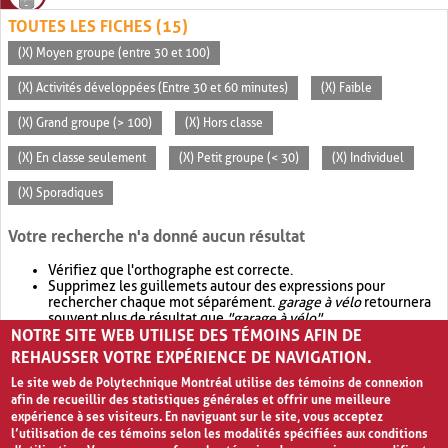
TOUTES LES FICHES (15)
(X) Moyen groupe (entre 30 et 100)
(X) Activités développées (Entre 30 et 60 minutes)
(X) Faible
(X) Grand groupe (> 100)
(X) Hors classe
(X) En classe seulement
(X) Petit groupe (< 30)
(X) Individuel
(X) Sporadiques
Votre recherche n'a donné aucun résultat
Vérifiez que l'orthographe est correcte.
Supprimez les guillemets autour des expressions pour
rechercher chaque mot séparément.
garage à vélo
retournera
souvent plus de résultat que
"garage à vélo"
.
NOTRE SITE WEB UTILISE DES TÉMOINS AFIN DE
Envisagez d'élargir votre recherche avec
OR
.
garage OR vélo
retournera souvent plus de résultat que
garage à vélo
.
REHAUSSER VOTRE EXPÉRIENCE DE NAVIGATION.
Le site web de Polytechnique Montréal utilise des témoins de connexion
afin de recueillir des statistiques générales et offrir une meilleure
expérience à ses visiteurs. En naviguant sur le site, vous acceptez
l’utilisation de ces témoins selon les modalités spécifiées aux conditions