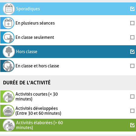
Sporadiques
En plusieurs séances
En classe seulement
Hors classe
En classe et hors classe
DURÉE DE L'ACTIVITÉ
Activités courtes (< 30
minutes)
Activités développées
(Entre 30 et 60 minutes)
Activités élaborées (> 60
minutes)