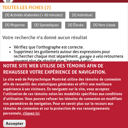
TOUTES LES FICHES (7)
(X) Activités élaborées (> 60 minutes)
(X) Individuel
(X) Moyenne
(X) Sporadiques
(X) Élevée
(X) Hors classe
Votre recherche n'a donné aucun résultat
Vérifiez que l'orthographe est correcte.
Supprimez les guillemets autour des expressions pour
rechercher chaque mot séparément.
garage à vélo
retournera
souvent plus de résultat que
"garage à vélo"
.
NOTRE SITE WEB UTILISE DES TÉMOINS AFIN DE
Envisagez d'élargir votre recherche avec
OR
.
garage OR vélo
retournera souvent plus de résultat que
garage à vélo
.
REHAUSSER VOTRE EXPÉRIENCE DE NAVIGATION.
Le site web de Polytechnique Montréal utilise des témoins de connexion
afin de recueillir des statistiques générales et offrir une meilleure
expérience à ses visiteurs. En naviguant sur le site, vous acceptez
l’utilisation de ces témoins selon les modalités spécifiées aux conditions
d’utilisation. Vous pouvez refuser les témoins de connexion en modifiant
vos paramètres de navigation. Pour en savoir plus sur le recours aux
témoins de connexion et sur la protection de vos renseignements
personnels,
cliquez ici
.
Avis de confidentialité et conditions d’utilisation
Accepter