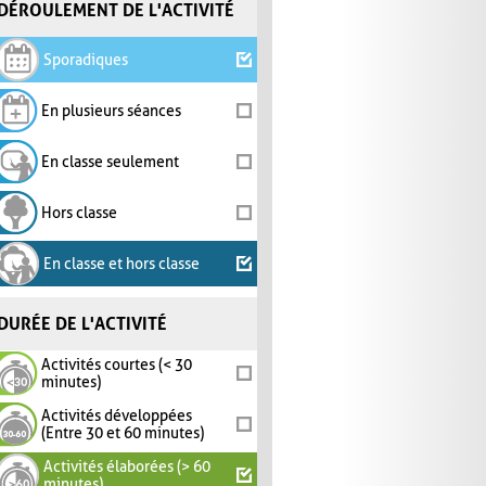
DÉROULEMENT DE L'ACTIVITÉ
Sporadiques
En plusieurs séances
En classe seulement
Hors classe
En classe et hors classe
DURÉE DE L'ACTIVITÉ
Activités courtes (< 30
minutes)
Activités développées
(Entre 30 et 60 minutes)
Activités élaborées (> 60
minutes)