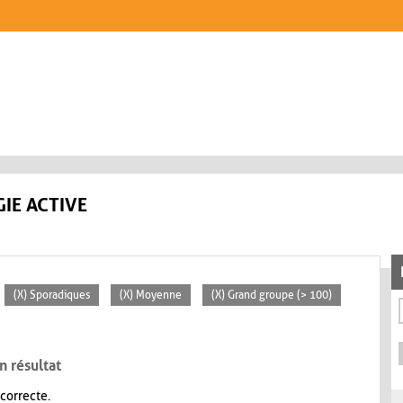
IE ACTIVE
(X) Sporadiques
(X) Moyenne
(X) Grand groupe (> 100)
n résultat
 correcte.