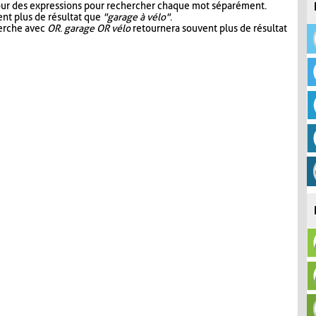
our des expressions pour rechercher chaque mot séparément.
nt plus de résultat que
"garage à vélo"
.
herche avec
OR
.
garage OR vélo
retournera souvent plus de résultat