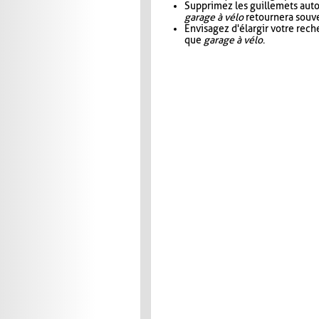
Supprimez les guillemets aut
garage à vélo
retournera souve
Envisagez d'élargir votre rec
que
garage à vélo
.