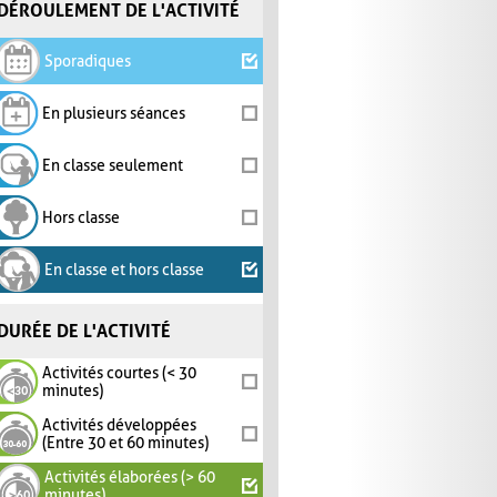
DÉROULEMENT DE L'ACTIVITÉ
Sporadiques
En plusieurs séances
En classe seulement
Hors classe
En classe et hors classe
DURÉE DE L'ACTIVITÉ
Activités courtes (< 30
minutes)
Activités développées
(Entre 30 et 60 minutes)
Activités élaborées (> 60
minutes)