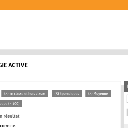
IE ACTIVE
(X) En classe et hors classe
(X) Sporadiques
(X) Moyenne
roupe (> 100)
n résultat
 correcte.