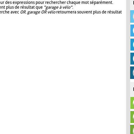
our des expressions pour rechercher chaque mot séparément.
nt plus de résultat que
"garage à vélo"
.
herche avec
OR
.
garage OR vélo
retournera souvent plus de résultat