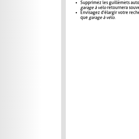
Supprimez les guillemets aut
garage à vélo
retournera souve
Envisagez d'élargir votre rec
que
garage à vélo
.