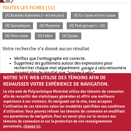
TOUTES LES FICHES (31)
(X) Activités élaborées (> 60 minutes)
(X) En classe et hors classe
(X) Sporadiques
(X) Moyenne
(X) Petit groupe (< 30)
(X) Hors classe
(X) Faible
(X) Équipe
Votre recherche n'a donné aucun résultat
Vérifiez que l'orthographe est correcte.
Supprimez les guillemets autour des expressions pour
rechercher chaque mot séparément.
garage à vélo
retournera
souvent plus de résultat que
"garage à vélo"
.
NOTRE SITE WEB UTILISE DES TÉMOINS AFIN DE
Envisagez d'élargir votre recherche avec
OR
.
garage OR vélo
retournera souvent plus de résultat que
garage à vélo
.
REHAUSSER VOTRE EXPÉRIENCE DE NAVIGATION.
Le site web de Polytechnique Montréal utilise des témoins de connexion
afin de recueillir des statistiques générales et offrir une meilleure
expérience à ses visiteurs. En naviguant sur le site, vous acceptez
l’utilisation de ces témoins selon les modalités spécifiées aux conditions
d’utilisation. Vous pouvez refuser les témoins de connexion en modifiant
vos paramètres de navigation. Pour en savoir plus sur le recours aux
témoins de connexion et sur la protection de vos renseignements
personnels,
cliquez ici
.
Avis de confidentialité et conditions d’utilisation