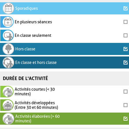
Sporadiques
En plusieurs séances
En classe seulement
Hors classe
En classe et hors classe
DURÉE DE L'ACTIVITÉ
Activités courtes (< 30
minutes)
Activités développées
(Entre 30 et 60 minutes)
Activités élaborées (> 60
minutes)