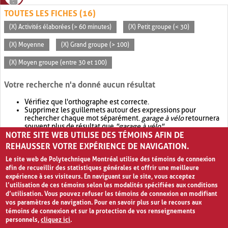
TOUTES LES FICHES (16)
(X) Activités élaborées (> 60 minutes)
(X) Petit groupe (< 30)
(X) Moyenne
(X) Grand groupe (> 100)
(X) Moyen groupe (entre 30 et 100)
Votre recherche n'a donné aucun résultat
Vérifiez que l'orthographe est correcte.
Supprimez les guillemets autour des expressions pour
rechercher chaque mot séparément.
garage à vélo
retournera
souvent plus de résultat que
"garage à vélo"
.
NOTRE SITE WEB UTILISE DES TÉMOINS AFIN DE
Envisagez d'élargir votre recherche avec
OR
.
garage OR vélo
retournera souvent plus de résultat que
garage à vélo
.
REHAUSSER VOTRE EXPÉRIENCE DE NAVIGATION.
Le site web de Polytechnique Montréal utilise des témoins de connexion
afin de recueillir des statistiques générales et offrir une meilleure
expérience à ses visiteurs. En naviguant sur le site, vous acceptez
l’utilisation de ces témoins selon les modalités spécifiées aux conditions
d’utilisation. Vous pouvez refuser les témoins de connexion en modifiant
vos paramètres de navigation. Pour en savoir plus sur le recours aux
témoins de connexion et sur la protection de vos renseignements
personnels,
cliquez ici
.
Avis de confidentialité et conditions d’utilisation