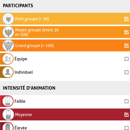
PARTICIPANTS
Petit groupe (< 30)
Moyen groupe (entre 30
et 100)
Grand groupe (> 100)
Équipe
Individuel
INTENSITÉ D'ANIMATION
Faible
Moyenne
Élevée