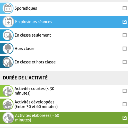
Sporadiques
En plusieurs séances
En classe seulement
Hors classe
En classe et hors classe
DURÉE DE L'ACTIVITÉ
Activités courtes (< 30
minutes)
Activités développées
(Entre 30 et 60 minutes)
Activités élaborées (> 60
minutes)