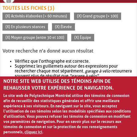
TOUTES LES FICHES (3)
(X) Activités élaborées (> 60 minutes)
(X) Grand groupe (> 100)
(X) En plusieurs séances
(X) Élevée
(X) Moyen groupe (entre 30 et 100)
(X) Équipe
Votre recherche n'a donné aucun résultat
Vérifiez que l'orthographe est correcte.
Supprimez les guillemets autour des expressions pour
rechercher chaque mot séparément.
garage à vélo
retournera
souvent plus de résultat que
"garage à vélo"
.
NOTRE SITE WEB UTILISE DES TÉMOINS AFIN DE
Envisagez d'élargir votre recherche avec
OR
.
garage OR vélo
retournera souvent plus de résultat que
garage à vélo
.
REHAUSSER VOTRE EXPÉRIENCE DE NAVIGATION.
Le site web de Polytechnique Montréal utilise des témoins de connexion
afin de recueillir des statistiques générales et offrir une meilleure
expérience à ses visiteurs. En naviguant sur le site, vous acceptez
l’utilisation de ces témoins selon les modalités spécifiées aux conditions
d’utilisation. Vous pouvez refuser les témoins de connexion en modifiant
vos paramètres de navigation. Pour en savoir plus sur le recours aux
témoins de connexion et sur la protection de vos renseignements
personnels,
cliquez ici
.
Avis de confidentialité et conditions d’utilisation