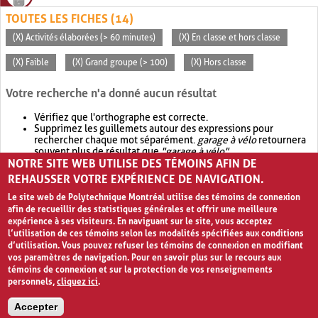
TOUTES LES FICHES (14)
(X) Activités élaborées (> 60 minutes)
(X) En classe et hors classe
(X) Faible
(X) Grand groupe (> 100)
(X) Hors classe
Votre recherche n'a donné aucun résultat
Vérifiez que l'orthographe est correcte.
Supprimez les guillemets autour des expressions pour
rechercher chaque mot séparément.
garage à vélo
retournera
souvent plus de résultat que
"garage à vélo"
.
NOTRE SITE WEB UTILISE DES TÉMOINS AFIN DE
Envisagez d'élargir votre recherche avec
OR
.
garage OR vélo
retournera souvent plus de résultat que
garage à vélo
.
REHAUSSER VOTRE EXPÉRIENCE DE NAVIGATION.
Le site web de Polytechnique Montréal utilise des témoins de connexion
afin de recueillir des statistiques générales et offrir une meilleure
expérience à ses visiteurs. En naviguant sur le site, vous acceptez
l’utilisation de ces témoins selon les modalités spécifiées aux conditions
d’utilisation. Vous pouvez refuser les témoins de connexion en modifiant
vos paramètres de navigation. Pour en savoir plus sur le recours aux
témoins de connexion et sur la protection de vos renseignements
personnels,
cliquez ici
.
Avis de confidentialité et conditions d’utilisation
Accepter