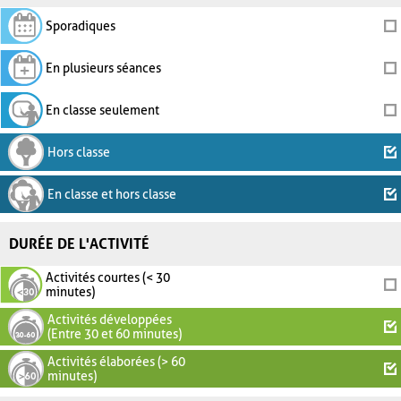
Sporadiques
En plusieurs séances
En classe seulement
Hors classe
En classe et hors classe
DURÉE DE L'ACTIVITÉ
Activités courtes (< 30
minutes)
Activités développées
(Entre 30 et 60 minutes)
Activités élaborées (> 60
minutes)