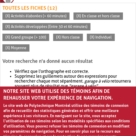
TOUTES LES FICHES (12)
(X) Activités élaborées (> 60 minutes)
(X) En classe et hors classe
(X) Activités développées (Entre 30 et 60 minutes)
(X) Grand groupe (> 100)
(X) Hors classe
(X) Individuel
(X) Moyenne
Votre recherche n'a donné aucun résultat
Vérifiez que l'orthographe est correcte.
Supprimez les guillemets autour des expressions pour
rechercher chaque mot séparément.
garage à vélo
retournera
souvent plus de résultat que
"garage à vélo"
.
NOTRE SITE WEB UTILISE DES TÉMOINS AFIN DE
Envisagez d'élargir votre recherche avec
OR
.
garage OR vélo
retournera souvent plus de résultat que
garage à vélo
.
REHAUSSER VOTRE EXPÉRIENCE DE NAVIGATION.
Le site web de Polytechnique Montréal utilise des témoins de connexion
afin de recueillir des statistiques générales et offrir une meilleure
expérience à ses visiteurs. En naviguant sur le site, vous acceptez
l’utilisation de ces témoins selon les modalités spécifiées aux conditions
d’utilisation. Vous pouvez refuser les témoins de connexion en modifiant
vos paramètres de navigation. Pour en savoir plus sur le recours aux