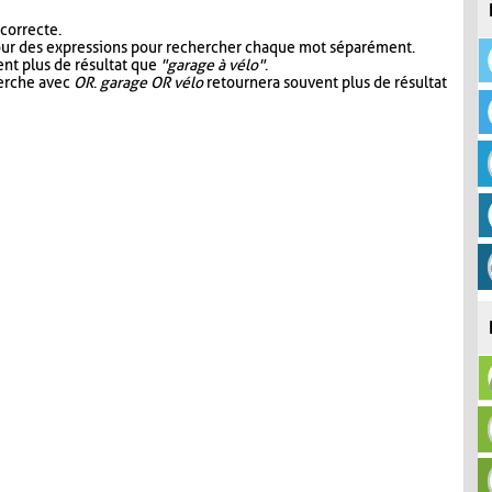
 correcte.
our des expressions pour rechercher chaque mot séparément.
nt plus de résultat que
"garage à vélo"
.
herche avec
OR
.
garage OR vélo
retournera souvent plus de résultat