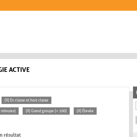
IE ACTIVE
(X) En classe et hors classe
0 minutes)
(X) Grand groupe (> 100)
(X) Élevée
n résultat