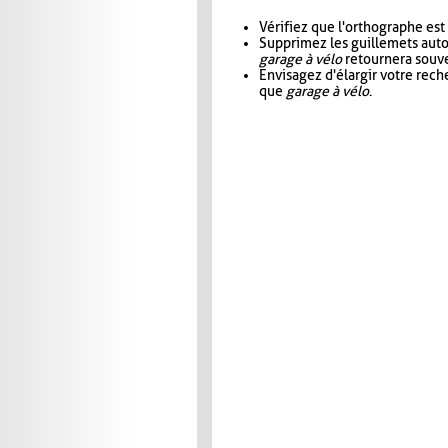
Vérifiez que l'orthographe est
Supprimez les guillemets aut
garage à vélo
retournera souve
Envisagez d'élargir votre rec
que
garage à vélo
.