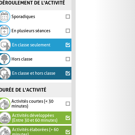
DÉROULEMENT DE L'ACTIVITÉ
Sporadiques
En plusieurs séances
En classe seulement
Hors classe
En classe et hors classe
DURÉE DE L'ACTIVITÉ
Activités courtes (< 30
minutes)
Activités développées
(Entre 30 et 60 minutes)
Activités élaborées (> 60
minutes)