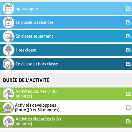
Sporadiques
En plusieurs séances
En classe seulement
Hors classe
En classe et hors classe
DURÉE DE L'ACTIVITÉ
Activités courtes (< 30
minutes)
Activités développées
(Entre 30 et 60 minutes)
Activités élaborées (> 60
minutes)