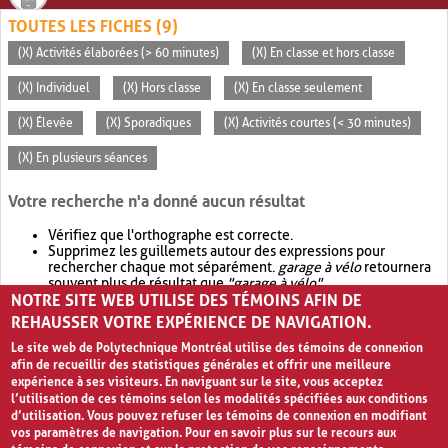
TOUTES LES FICHES (9)
(X) Activités élaborées (> 60 minutes)
(X) En classe et hors classe
(X) Individuel
(X) Hors classe
(X) En classe seulement
(X) Élevée
(X) Sporadiques
(X) Activités courtes (< 30 minutes)
(X) En plusieurs séances
Votre recherche n'a donné aucun résultat
Vérifiez que l'orthographe est correcte.
Supprimez les guillemets autour des expressions pour
rechercher chaque mot séparément.
garage à vélo
retournera
souvent plus de résultat que
"garage à vélo"
.
NOTRE SITE WEB UTILISE DES TÉMOINS AFIN DE
Envisagez d'élargir votre recherche avec
OR
.
garage OR vélo
retournera souvent plus de résultat que
garage à vélo
.
REHAUSSER VOTRE EXPÉRIENCE DE NAVIGATION.
Le site web de Polytechnique Montréal utilise des témoins de connexion
afin de recueillir des statistiques générales et offrir une meilleure
expérience à ses visiteurs. En naviguant sur le site, vous acceptez
l’utilisation de ces témoins selon les modalités spécifiées aux conditions
d’utilisation. Vous pouvez refuser les témoins de connexion en modifiant
vos paramètres de navigation. Pour en savoir plus sur le recours aux