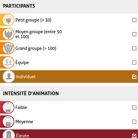
PARTICIPANTS
Petit groupe (< 30)
Moyen groupe (entre 30
et 100)
Grand groupe (> 100)
Équipe
Individuel
INTENSITÉ D'ANIMATION
Faible
Moyenne
Élevée