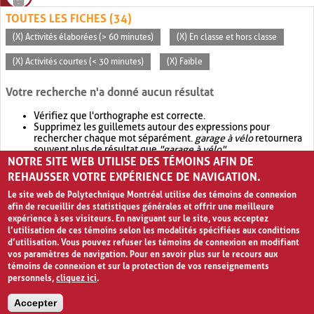
TOUTES LES FICHES (34)
(X) Activités élaborées (> 60 minutes)
(X) En classe et hors classe
(X) Activités courtes (< 30 minutes)
(X) Faible
Votre recherche n'a donné aucun résultat
Vérifiez que l'orthographe est correcte.
Supprimez les guillemets autour des expressions pour
rechercher chaque mot séparément.
garage à vélo
retournera
souvent plus de résultat que
"garage à vélo"
.
NOTRE SITE WEB UTILISE DES TÉMOINS AFIN DE
Envisagez d'élargir votre recherche avec
OR
.
garage OR vélo
retournera souvent plus de résultat que
garage à vélo
.
REHAUSSER VOTRE EXPÉRIENCE DE NAVIGATION.
Le site web de Polytechnique Montréal utilise des témoins de connexion
afin de recueillir des statistiques générales et offrir une meilleure
expérience à ses visiteurs. En naviguant sur le site, vous acceptez
l’utilisation de ces témoins selon les modalités spécifiées aux conditions
d’utilisation. Vous pouvez refuser les témoins de connexion en modifiant
vos paramètres de navigation. Pour en savoir plus sur le recours aux
témoins de connexion et sur la protection de vos renseignements
personnels,
cliquez ici
.
Avis de confidentialité et conditions d’utilisation
Accepter