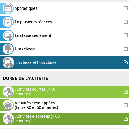
Sporadiques
En plusieurs séances
En classe seulement
Hors classe
En classe et hors classe
DURÉE DE L'ACTIVITÉ
Activités courtes (< 30
minutes)
Activités développées
(Entre 30 et 60 minutes)
Activités élaborées (> 60
minutes)