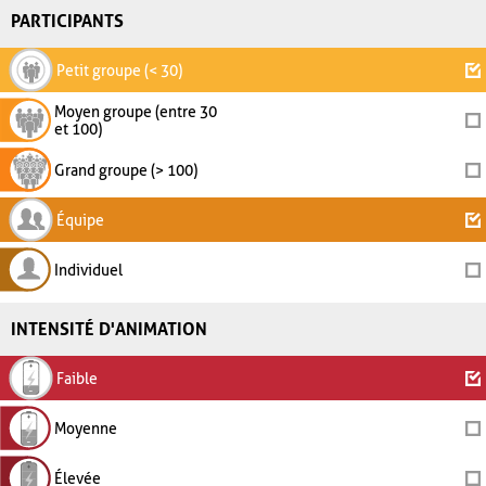
PARTICIPANTS
Petit groupe (< 30)
Moyen groupe (entre 30
et 100)
Grand groupe (> 100)
Équipe
Individuel
INTENSITÉ D'ANIMATION
Faible
Moyenne
Élevée