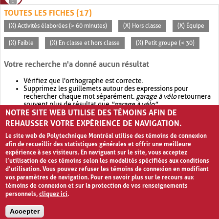
TOUTES LES FICHES (17)
(X) Activités élaborées (> 60 minutes)
(X) Hors classe
(X) Équipe
(X) Faible
(X) En classe et hors classe
(X) Petit groupe (< 30)
Votre recherche n'a donné aucun résultat
Vérifiez que l'orthographe est correcte.
Supprimez les guillemets autour des expressions pour
rechercher chaque mot séparément.
garage à vélo
retournera
souvent plus de résultat que
"garage à vélo"
.
NOTRE SITE WEB UTILISE DES TÉMOINS AFIN DE
Envisagez d'élargir votre recherche avec
OR
.
garage OR vélo
retournera souvent plus de résultat que
garage à vélo
.
REHAUSSER VOTRE EXPÉRIENCE DE NAVIGATION.
Le site web de Polytechnique Montréal utilise des témoins de connexion
afin de recueillir des statistiques générales et offrir une meilleure
expérience à ses visiteurs. En naviguant sur le site, vous acceptez
l’utilisation de ces témoins selon les modalités spécifiées aux conditions
d’utilisation. Vous pouvez refuser les témoins de connexion en modifiant
vos paramètres de navigation. Pour en savoir plus sur le recours aux
témoins de connexion et sur la protection de vos renseignements
personnels,
cliquez ici
.
Avis de confidentialité et conditions d’utilisation
Accepter