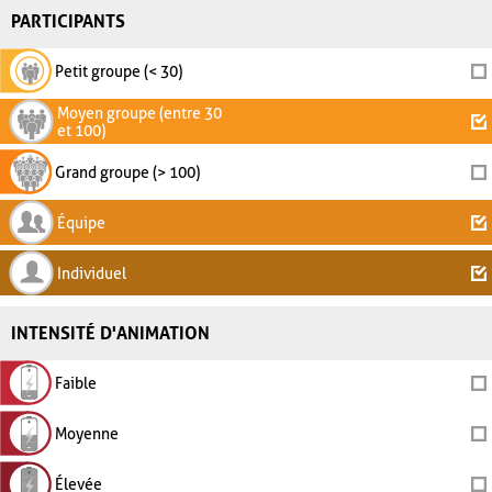
PARTICIPANTS
Petit groupe (< 30)
Moyen groupe (entre 30
et 100)
Grand groupe (> 100)
Équipe
Individuel
INTENSITÉ D'ANIMATION
Faible
Moyenne
Élevée