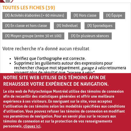
TOUTES LES FICHES (39)
(X) Activités élaborées (> 60 minutes)
(X) Hors classe
(X) Équipe
(X) En classe et hors classe
(X) Individuel
(X) Sporadiques
(X) Moyen groupe (entre 30 et 100)
(X) En plusieurs séances
Votre recherche n'a donné aucun résultat
Vérifiez que l'orthographe est correcte.
Supprimez les guillemets autour des expressions pour
rechercher chaque mot séparément.
garage à vélo
retournera
souvent plus de résultat que
"garage à vélo"
.
NOTRE SITE WEB UTILISE DES TÉMOINS AFIN DE
Envisagez d'élargir votre recherche avec
OR
.
garage OR vélo
retournera souvent plus de résultat que
garage à vélo
.
REHAUSSER VOTRE EXPÉRIENCE DE NAVIGATION.
Le site web de Polytechnique Montréal utilise des témoins de connexion
afin de recueillir des statistiques générales et offrir une meilleure
expérience à ses visiteurs. En naviguant sur le site, vous acceptez
l’utilisation de ces témoins selon les modalités spécifiées aux conditions
d’utilisation. Vous pouvez refuser les témoins de connexion en modifiant
vos paramètres de navigation. Pour en savoir plus sur le recours aux
témoins de connexion et sur la protection de vos renseignements
personnels,
cliquez ici
.
Avis de confidentialité et conditions d’utilisation