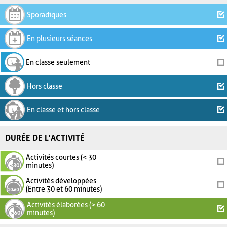
Sporadiques
En plusieurs séances
En classe seulement
Hors classe
En classe et hors classe
DURÉE DE L'ACTIVITÉ
Activités courtes (< 30
minutes)
Activités développées
(Entre 30 et 60 minutes)
Activités élaborées (> 60
minutes)