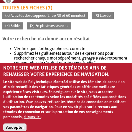
TOUTES LES FICHES (7)
(X) Activités développées (Entre 30 et 60 minutes)
(X) Élevée
(X) Faible
(X) En plusieurs séances
Votre recherche n'a donné aucun résultat
Vérifiez que l'orthographe est correcte.
Supprimez les guillemets autour des expressions pour
rechercher chaque mot séparément.
garage à vélo
retournera
souvent plus de résultat que
"garage à vélo"
.
NOTRE SITE WEB UTILISE DES TÉMOINS AFIN DE
Envisagez d'élargir votre recherche avec
OR
.
garage OR vélo
retournera souvent plus de résultat que
garage à vélo
.
REHAUSSER VOTRE EXPÉRIENCE DE NAVIGATION.
Le site web de Polytechnique Montréal utilise des témoins de connexion
afin de recueillir des statistiques générales et offrir une meilleure
expérience à ses visiteurs. En naviguant sur le site, vous acceptez
l’utilisation de ces témoins selon les modalités spécifiées aux conditions
d’utilisation. Vous pouvez refuser les témoins de connexion en modifiant
vos paramètres de navigation. Pour en savoir plus sur le recours aux
témoins de connexion et sur la protection de vos renseignements
personnels,
cliquez ici
.
Avis de confidentialité et conditions d’utilisation
Accepter