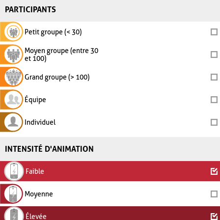
PARTICIPANTS
Petit groupe (< 30)
Moyen groupe (entre 30
et 100)
Grand groupe (> 100)
Équipe
Individuel
INTENSITÉ D'ANIMATION
Faible
Moyenne
Élevée