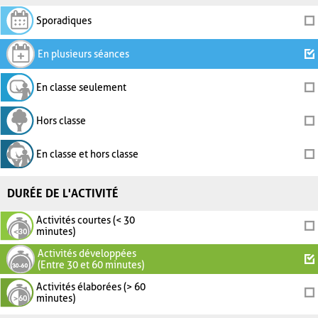
Sporadiques
En plusieurs séances
En classe seulement
Hors classe
En classe et hors classe
DURÉE DE L'ACTIVITÉ
Activités courtes (< 30
minutes)
Activités développées
(Entre 30 et 60 minutes)
Activités élaborées (> 60
minutes)