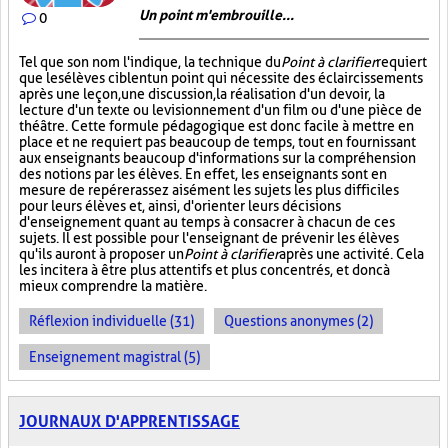
Un point m'embrouille...
0
Tel que son nom l'indique, la technique du
Point à clarifier
requiert
que les élèves ciblent un point qui nécessite des éclaircissements
après une leçon, une discussion, la réalisation d'un devoir, la
lecture d'un texte ou le visionnement d'un film ou d'une pièce de
théâtre. Cette formule pédagogique est donc facile à mettre en
place et ne requiert pas beaucoup de temps, tout en fournissant
aux enseignants beaucoup d'informations sur la compréhension
des notions par les élèves. En effet, les enseignants sont en
mesure de repérer assez aisément les sujets les plus difficiles
pour leurs élèves et, ainsi, d'orienter leurs décisions
d'enseignement quant au temps à consacrer à chacun de ces
sujets. Il est possible pour l'enseignant de prévenir les élèves
qu'ils auront à proposer un
Point à clarifier
après une activité. Cela
les incitera à être plus attentifs et plus concentrés, et donc à
mieux comprendre la matière.
Réflexion individuelle (31)
Questions anonymes (2)
Enseignement magistral (5)
JOURNAUX D'APPRENTISSAGE