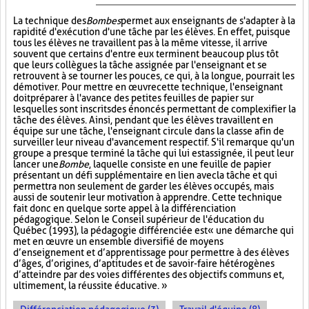
La technique des
Bombes
permet aux enseignants de s'adapter à la
rapidité d'exécution d'une tâche par les élèves. En effet, puisque
tous les élèves ne travaillent pas à la même vitesse, il arrive
souvent que certains d'entre eux terminent beaucoup plus tôt
que leurs collègues la tâche assignée par l'enseignant et se
retrouvent à se tourner les pouces, ce qui, à la longue, pourrait les
démotiver. Pour mettre en œuvre cette technique, l'enseignant
doit préparer à l'avance des petites feuilles de papier sur
lesquelles sont inscrits des énoncés permettant de complexifier la
tâche des élèves. Ainsi, pendant que les élèves travaillent en
équipe sur une tâche, l'enseignant circule dans la classe afin de
surveiller leur niveau d'avancement respectif. S'il remarque qu'un
groupe a presque terminé la tâche qui lui est assignée, il peut leur
lancer une
Bombe
, laquelle consiste en une feuille de papier
présentant un défi supplémentaire en lien avec la tâche et qui
permettra non seulement de garder les élèves occupés, mais
aussi de soutenir leur motivation à apprendre. Cette technique
fait donc en quelque sorte appel à la différenciation
pédagogique. Selon le Conseil supérieur de l'éducation du
Québec (1993), la pédagogie différenciée est « une démarche qui
met en œuvre un ensemble diversifié de moyens
d’enseignement et d’apprentissage pour permettre à des élèves
d’âges, d’origines, d’aptitudes et de savoir-faire hétérogènes
d’atteindre par des voies différentes des objectifs communs et,
ultimement, la réussite éducative. »