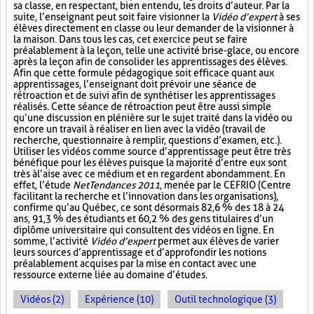
sa classe, en respectant, bien entendu, les droits d’auteur. Par la
suite, l’enseignant peut soit faire visionner la
Vidéo d’expert
à ses
élèves directement en classe ou leur demander de la visionner à
la maison. Dans tous les cas, cet exercice peut se faire
préalablement à la leçon, telle une activité brise-glace, ou encore
après la leçon afin de consolider les apprentissages des élèves.
Afin que cette formule pédagogique soit efficace quant aux
apprentissages, l’enseignant doit prévoir une séance de
rétroaction et de suivi afin de synthétiser les apprentissages
réalisés. Cette séance de rétroaction peut être aussi simple
qu’une discussion en plénière sur le sujet traité dans la vidéo ou
encore un travail à réaliser en lien avec la vidéo (travail de
recherche, questionnaire à remplir, questions d’examen, etc.).
Utiliser les vidéos comme source d’apprentissage peut être très
bénéfique pour les élèves puisque la majorité d’entre eux sont
très à l’aise avec ce médium et en regardent abondamment. En
effet, l’étude
NetTendances 2011
, menée par le CEFRIO (Centre
facilitant la recherche et l’innovation dans les organisations),
confirme qu’au Québec, ce sont désormais 82,6 % des 18 à 24
ans, 91,3 % des étudiants et 60,2 % des gens titulaires d’un
diplôme universitaire qui consultent des vidéos en ligne. En
somme, l’activité
Vidéo d’expert
permet aux élèves de varier
leurs sources d’apprentissage et d’approfondir les notions
préalablement acquises par la mise en contact avec une
ressource externe liée au domaine d’études.
Vidéos (2)
Expérience (10)
Outil technologique (3)