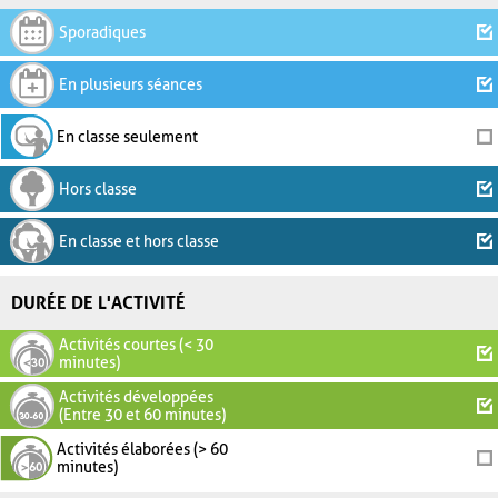
Sporadiques
En plusieurs séances
En classe seulement
Hors classe
En classe et hors classe
DURÉE DE L'ACTIVITÉ
Activités courtes (< 30
minutes)
Activités développées
(Entre 30 et 60 minutes)
Activités élaborées (> 60
minutes)