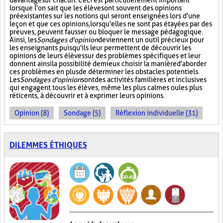
davantage sur chacun. Ceci est particulièrement important
lorsque l'on sait que les élèves ont souvent des opinions
préexistantes sur les notions qui seront enseignées lors d'une
leçon et que ces opinions, lorsqu'elles ne sont pas étayées par des
preuves, peuvent fausser ou bloquer le message pédagogique.
Ainsi, les
Sondages d'opinion
deviennent un outil précieux pour
les enseignants puisqu'ils leur permettent de découvrir les
opinions de leurs élèves sur des problèmes spécifiques et leur
donnent ainsi la possibilité de mieux choisir la manière d'aborder
ces problèmes en plus de déterminer les obstacles potentiels.
Les
Sondages d'opinion
sont des activités familières et inclusives
qui engagent tous les élèves, même les plus calmes ou les plus
réticents, à découvrir et à exprimer leurs opinions.
Opinion (8)
Sondage (5)
Réflexion individuelle (31)
DILEMMES ÉTHIQUES