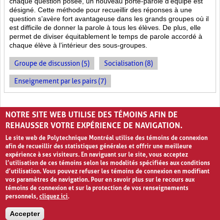
chaque question posée, un nouveau porte-parole d’équipe est
désigné. Cette méthode pour recueillir des réponses à une
question s’avère fort avantageuse dans les grands groupes où il
est difficile de donner la parole à tous les élèves. De plus, elle
permet de diviser équitablement le temps de parole accordé à
chaque élève à l’intérieur des sous-groupes.
Groupe de discussion (5)
Socialisation (8)
Enseignement par les pairs (7)
PAGES
NOTRE SITE WEB UTILISE DES TÉMOINS AFIN DE
«
‹
1
2
3
4
›
»
REHAUSSER VOTRE EXPÉRIENCE DE NAVIGATION.
Le site web de Polytechnique Montréal utilise des témoins de connexion
afin de recueillir des statistiques générales et offrir une meilleure
expérience à ses visiteurs. En naviguant sur le site, vous acceptez
l’utilisation de ces témoins selon les modalités spécifiées aux conditions
d’utilisation. Vous pouvez refuser les témoins de connexion en modifiant
vos paramètres de navigation. Pour en savoir plus sur le recours aux
témoins de connexion et sur la protection de vos renseignements
personnels,
cliquez ici
.
Avis de confidentialité et conditions d’utilisation
Accepter