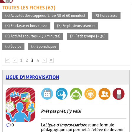
TOUTES LES FICHES (67)
(X) Activités développées (Entre 30 et 60 minutes)
(X) Hors classe
(X) En classe et hors classe
(X) En plusieurs séances
(X) Activités courtes (< 30 minutes)
(X) Petit groupe (< 30)
(X) Équipe
(X) Sporadiques
PAGES
«
‹
1
2
3
4
›
»
LIGUE D'IMPROVISATION
Prêt pas prêt, j’y vais!
0
La
Ligue d’improvisation
est une formule
pédagogique qui permet à l’élève de devenir