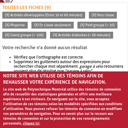
TOUTES LES FICHES (9)
(X) Activités développées (Entre 30 et 60 minutes)
(X) Hors classe
(X) Moyenne
(X) En classe seulement
(X) Petit groupe (< 30)
(X) Grand groupe (> 100)
(X) Activités élaborées (> 60 minutes)
Votre recherche n'a donné aucun résultat
Vérifiez que l'orthographe est correcte.
Supprimez les guillemets autour des expressions pour
rechercher chaque mot séparément.
garage à vélo
retournera
souvent plus de résultat que
"garage à vélo"
.
NOTRE SITE WEB UTILISE DES TÉMOINS AFIN DE
Envisagez d'élargir votre recherche avec
OR
.
garage OR vélo
retournera souvent plus de résultat que
garage à vélo
.
REHAUSSER VOTRE EXPÉRIENCE DE NAVIGATION.
Le site web de Polytechnique Montréal utilise des témoins de connexion
afin de recueillir des statistiques générales et offrir une meilleure
expérience à ses visiteurs. En naviguant sur le site, vous acceptez
l’utilisation de ces témoins selon les modalités spécifiées aux conditions
d’utilisation. Vous pouvez refuser les témoins de connexion en modifiant
vos paramètres de navigation. Pour en savoir plus sur le recours aux
témoins de connexion et sur la protection de vos renseignements
personnels,
cliquez ici
.
Avis de confidentialité et conditions d’utilisation