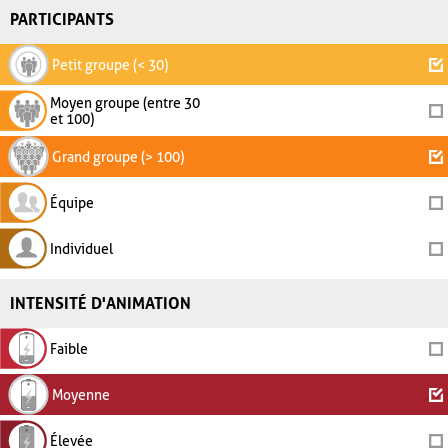
PARTICIPANTS
Petit groupe (< 30)
Moyen groupe (entre 30
et 100)
Grand groupe (> 100)
Équipe
Individuel
INTENSITÉ D'ANIMATION
Faible
Moyenne
Élevée