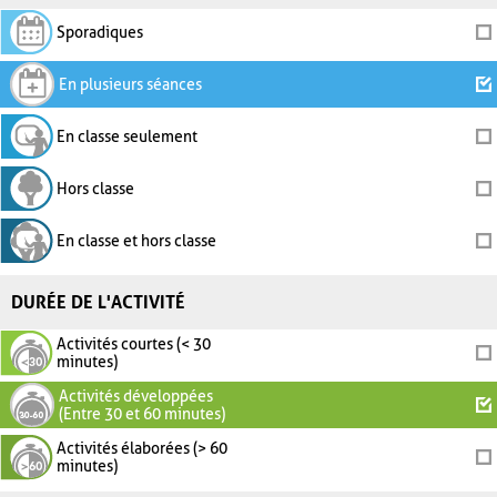
Sporadiques
En plusieurs séances
En classe seulement
Hors classe
En classe et hors classe
DURÉE DE L'ACTIVITÉ
Activités courtes (< 30
minutes)
Activités développées
(Entre 30 et 60 minutes)
Activités élaborées (> 60
minutes)