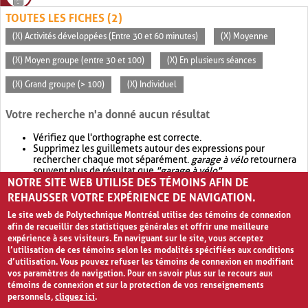
TOUTES LES FICHES (2)
(X) Activités développées (Entre 30 et 60 minutes)
(X) Moyenne
(X) Moyen groupe (entre 30 et 100)
(X) En plusieurs séances
(X) Grand groupe (> 100)
(X) Individuel
Votre recherche n'a donné aucun résultat
Vérifiez que l'orthographe est correcte.
Supprimez les guillemets autour des expressions pour
rechercher chaque mot séparément.
garage à vélo
retournera
souvent plus de résultat que
"garage à vélo"
.
NOTRE SITE WEB UTILISE DES TÉMOINS AFIN DE
Envisagez d'élargir votre recherche avec
OR
.
garage OR vélo
retournera souvent plus de résultat que
garage à vélo
.
REHAUSSER VOTRE EXPÉRIENCE DE NAVIGATION.
Le site web de Polytechnique Montréal utilise des témoins de connexion
afin de recueillir des statistiques générales et offrir une meilleure
expérience à ses visiteurs. En naviguant sur le site, vous acceptez
l’utilisation de ces témoins selon les modalités spécifiées aux conditions
d’utilisation. Vous pouvez refuser les témoins de connexion en modifiant
vos paramètres de navigation. Pour en savoir plus sur le recours aux
témoins de connexion et sur la protection de vos renseignements
personnels,
cliquez ici
.
Avis de confidentialité et conditions d’utilisation