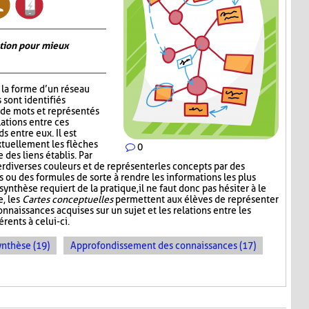
ation pour mieux
la forme d’un réseau
 sont identifiés
de mots et représentés
lations entre ces
s entre eux. Il est
xtuellement les flèches
0
 des liens établis. Par
er diverses couleurs et de représenter les concepts par des
 ou des formules de sorte à rendre les informations les plus
synthèse requiert de la pratique, il ne faut donc pas hésiter à le
e, les
Cartes conceptuelles
permettent aux élèves de représenter
nnaissances acquises sur un sujet et les relations entre les
rents à celui-ci.
ynthèse (19)
Approfondissement des connaissances (17)