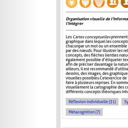
Organisation visuelle de l'inform
l'intégrer
Les
Cartes conceptuelles
prennent 
graphique dans lequel les concepts
chacun par un mot ou un ensemble 
par des nœuds. Pour illustrer les re
concepts, des flèches lient les nœud
également possible d’étiqueter te
afin de préciser davantage la nature
ailleurs, il est recommandé d'utilis
dessins, des images, des graphiques
visuelles possibles. Cet exercice de 
faire à plusieurs reprises. En somm
visuellement la cartographie des co
différents concepts théoriques inhé
Réflexion individuelle (31)
S
Métacognition (7)
PAGES