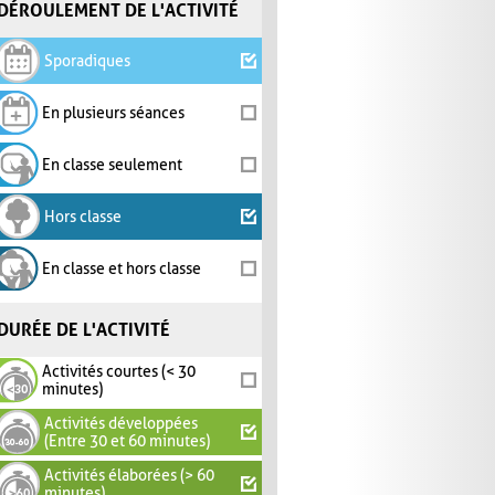
DÉROULEMENT DE L'ACTIVITÉ
Sporadiques
En plusieurs séances
En classe seulement
Hors classe
En classe et hors classe
DURÉE DE L'ACTIVITÉ
Activités courtes (< 30
minutes)
Activités développées
(Entre 30 et 60 minutes)
Activités élaborées (> 60
minutes)