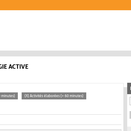
IE ACTIVE
0 minutes)
(X) Activités élaborées (> 60 minutes)