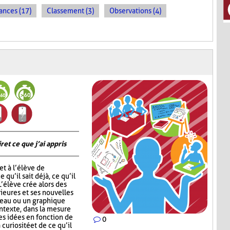
ances (17)
Classement (3)
Observations (4)
 et ce que j’ai appris
t à l’élève de
 qu’il sait déjà, ce qu’il
 L’élève crée alors des
ieures et ses nouvelles
leau ou un graphique
ontexte, dans la mesure
ses idées en fonction de
0
 curiosité et de ce qu’il