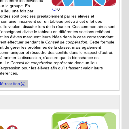
nels entre les élèves ou
our le groupe. En
0
a lieu une fois par
bordés sont
précisés préalablement par les élèves et
a semaine, inscrivent sur un tableau prévu à cet effet des
’ils veulent discuter lors de la réunion. Ces commentaires sont
, l’enseignant divise le tableau en différentes sections reflétant
et les élèves marquent leurs idées dans la case correspondant
irent effectuer pendant le
Conseil de coopération
. Cette formule
 de gérer les problèmes de la classe, mais également
mmuniquer et résoudre des conflits dans le respect d’autrui.
e à animer la discussion, s’assure que la bienséance est
on. Le
Conseil de coopération
représente donc un lieu
expression pour les élèves afin qu’ils fassent valoir leurs
références.
Rétroaction (4)