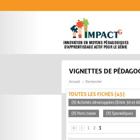
Aller au contenu principal
VIGNETTES DE PÉDAGOG
Accueil
Recherche
TOUTES LES FICHES (45)
(X) Activités développées (Entre 30 et 6
(X) Hors classe
(X) Sporadiques
PAGES
«
‹
1
2
3