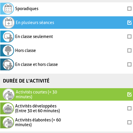
Sporadiques
En plusieurs séances
En classe seulement
Hors classe
En classe et hors classe
DURÉE DE L'ACTIVITÉ
Activités courtes (< 30
minutes)
Activités développées
(Entre 30 et 60 minutes)
Activités élaborées (> 60
minutes)