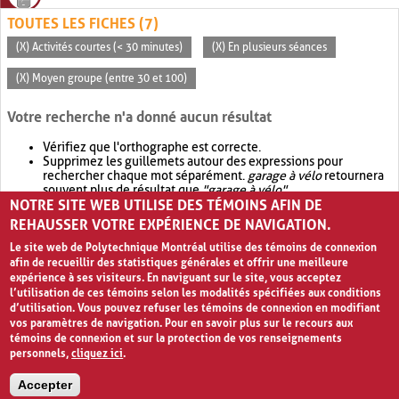
TOUTES LES FICHES (7)
(X) Activités courtes (< 30 minutes)
(X) En plusieurs séances
(X) Moyen groupe (entre 30 et 100)
Votre recherche n'a donné aucun résultat
Vérifiez que l'orthographe est correcte.
Supprimez les guillemets autour des expressions pour
rechercher chaque mot séparément.
garage à vélo
retournera
souvent plus de résultat que
"garage à vélo"
.
NOTRE SITE WEB UTILISE DES TÉMOINS AFIN DE
Envisagez d'élargir votre recherche avec
OR
.
garage OR vélo
retournera souvent plus de résultat que
garage à vélo
.
REHAUSSER VOTRE EXPÉRIENCE DE NAVIGATION.
Le site web de Polytechnique Montréal utilise des témoins de connexion
afin de recueillir des statistiques générales et offrir une meilleure
expérience à ses visiteurs. En naviguant sur le site, vous acceptez
l’utilisation de ces témoins selon les modalités spécifiées aux conditions
d’utilisation. Vous pouvez refuser les témoins de connexion en modifiant
vos paramètres de navigation. Pour en savoir plus sur le recours aux
témoins de connexion et sur la protection de vos renseignements
personnels,
cliquez ici
.
Avis de confidentialité et conditions d’utilisation
Accepter