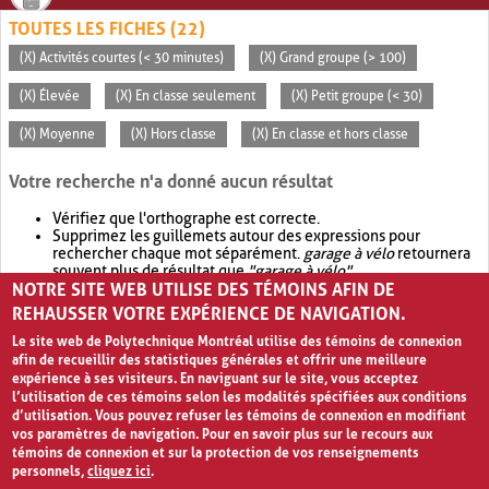
TOUTES LES FICHES (22)
(X) Activités courtes (< 30 minutes)
(X) Grand groupe (> 100)
(X) Élevée
(X) En classe seulement
(X) Petit groupe (< 30)
(X) Moyenne
(X) Hors classe
(X) En classe et hors classe
Votre recherche n'a donné aucun résultat
Vérifiez que l'orthographe est correcte.
Supprimez les guillemets autour des expressions pour
rechercher chaque mot séparément.
garage à vélo
retournera
souvent plus de résultat que
"garage à vélo"
.
NOTRE SITE WEB UTILISE DES TÉMOINS AFIN DE
Envisagez d'élargir votre recherche avec
OR
.
garage OR vélo
retournera souvent plus de résultat que
garage à vélo
.
REHAUSSER VOTRE EXPÉRIENCE DE NAVIGATION.
Le site web de Polytechnique Montréal utilise des témoins de connexion
afin de recueillir des statistiques générales et offrir une meilleure
expérience à ses visiteurs. En naviguant sur le site, vous acceptez
l’utilisation de ces témoins selon les modalités spécifiées aux conditions
d’utilisation. Vous pouvez refuser les témoins de connexion en modifiant
vos paramètres de navigation. Pour en savoir plus sur le recours aux
témoins de connexion et sur la protection de vos renseignements
personnels,
cliquez ici
.
Avis de confidentialité et conditions d’utilisation