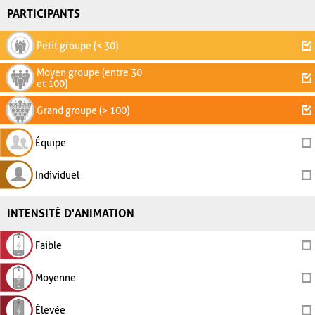
PARTICIPANTS
Petit groupe (< 30)
Moyen groupe (entre 30
et 100)
Grand groupe (> 100)
Équipe
Individuel
INTENSITÉ D'ANIMATION
Faible
Moyenne
Élevée