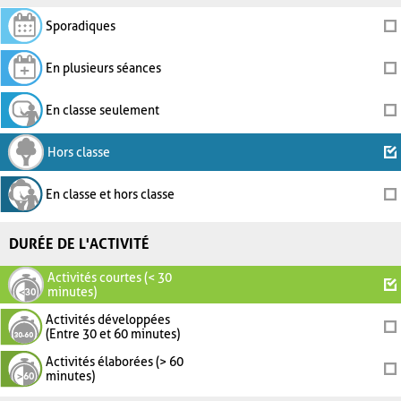
Sporadiques
En plusieurs séances
En classe seulement
Hors classe
En classe et hors classe
DURÉE DE L'ACTIVITÉ
Activités courtes (< 30
minutes)
Activités développées
(Entre 30 et 60 minutes)
Activités élaborées (> 60
minutes)