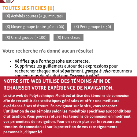
TOUTES LES FICHES (0)
(X) Activités courtes (< 30 minutes)
(X) Moyen groupe (entre 30 et 100)
(X) Petit groupe (< 30)
(X) Grand groupe (> 100)
(X) Hors classe
Votre recherche n'a donné aucun résultat
Vérifiez que l'orthographe est correcte.
Supprimez les guillemets autour des expressions pour
rechercher chaque mot séparément.
garage à vélo
retournera
souvent plus de résultat que
"garage à vélo"
.
NOTRE SITE WEB UTILISE DES TÉMOINS AFIN DE
Envisagez d'élargir votre recherche avec
OR
.
garage OR vélo
retournera souvent plus de résultat que
garage à vélo
.
REHAUSSER VOTRE EXPÉRIENCE DE NAVIGATION.
Le site web de Polytechnique Montréal utilise des témoins de connexion
afin de recueillir des statistiques générales et offrir une meilleure
expérience à ses visiteurs. En naviguant sur le site, vous acceptez
l’utilisation de ces témoins selon les modalités spécifiées aux conditions
d’utilisation. Vous pouvez refuser les témoins de connexion en modifiant
vos paramètres de navigation. Pour en savoir plus sur le recours aux
témoins de connexion et sur la protection de vos renseignements
personnels,
cliquez ici
.
Avis de confidentialité et conditions d’utilisation