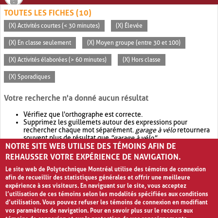
TOUTES LES FICHES (10)
(X) Activités courtes (< 30 minutes)
(X) Élevée
(X) En classe seulement
(X) Moyen groupe (entre 30 et 100)
(X) Activités élaborées (> 60 minutes)
(X) Hors classe
(X) Sporadiques
Votre recherche n'a donné aucun résultat
Vérifiez que l'orthographe est correcte.
Supprimez les guillemets autour des expressions pour
rechercher chaque mot séparément.
garage à vélo
retournera
souvent plus de résultat que
"garage à vélo"
.
NOTRE SITE WEB UTILISE DES TÉMOINS AFIN DE
Envisagez d'élargir votre recherche avec
OR
.
garage OR vélo
retournera souvent plus de résultat que
garage à vélo
.
REHAUSSER VOTRE EXPÉRIENCE DE NAVIGATION.
Le site web de Polytechnique Montréal utilise des témoins de connexion
afin de recueillir des statistiques générales et offrir une meilleure
expérience à ses visiteurs. En naviguant sur le site, vous acceptez
l’utilisation de ces témoins selon les modalités spécifiées aux conditions
d’utilisation. Vous pouvez refuser les témoins de connexion en modifiant
vos paramètres de navigation. Pour en savoir plus sur le recours aux