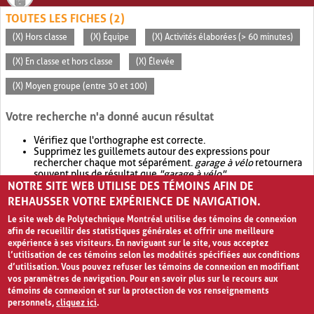
TOUTES LES FICHES (2)
(X) Hors classe
(X) Équipe
(X) Activités élaborées (> 60 minutes)
(X) En classe et hors classe
(X) Élevée
(X) Moyen groupe (entre 30 et 100)
Votre recherche n'a donné aucun résultat
Vérifiez que l'orthographe est correcte.
Supprimez les guillemets autour des expressions pour
rechercher chaque mot séparément.
garage à vélo
retournera
souvent plus de résultat que
"garage à vélo"
.
NOTRE SITE WEB UTILISE DES TÉMOINS AFIN DE
Envisagez d'élargir votre recherche avec
OR
.
garage OR vélo
retournera souvent plus de résultat que
garage à vélo
.
REHAUSSER VOTRE EXPÉRIENCE DE NAVIGATION.
Le site web de Polytechnique Montréal utilise des témoins de connexion
afin de recueillir des statistiques générales et offrir une meilleure
expérience à ses visiteurs. En naviguant sur le site, vous acceptez
l’utilisation de ces témoins selon les modalités spécifiées aux conditions
d’utilisation. Vous pouvez refuser les témoins de connexion en modifiant
vos paramètres de navigation. Pour en savoir plus sur le recours aux
témoins de connexion et sur la protection de vos renseignements
personnels,
cliquez ici
.
Avis de confidentialité et conditions d’utilisation