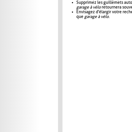
Supprimez les guillemets aut
garage à vélo
retournera souve
Envisagez d'élargir votre rec
que
garage à vélo
.