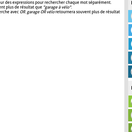
our des expressions pour rechercher chaque mot séparément.
nt plus de résultat que
"garage à vélo"
.
herche avec
OR
.
garage OR vélo
retournera souvent plus de résultat