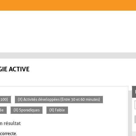
IE ACTIVE
 100)
(X) Activités développées (Entre 30 et 60 minutes)
vée
(X) Sporadiques
(X) Faible
n résultat
 correcte.