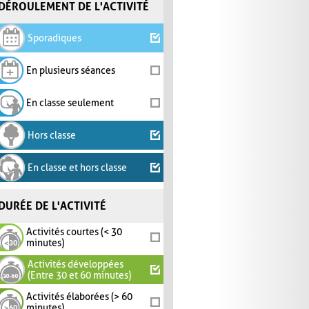
DÉROULEMENT DE L'ACTIVITÉ
Sporadiques
En plusieurs séances
En classe seulement
Hors classe
En classe et hors classe
DURÉE DE L'ACTIVITÉ
Activités courtes (< 30
minutes)
Activités développées
(Entre 30 et 60 minutes)
Activités élaborées (> 60
minutes)