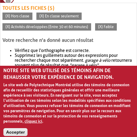
TOUTES LES FICHES (5)
(X) Hors classe
(X) En classe seulement
(X) Activités développées (Entre 30 et 60 minutes)
(X) Faible
Votre recherche n'a donné aucun résultat
Vérifiez que l'orthographe est correcte.
Supprimez les guillemets autour des expressions pour
rechercher chaque mot séparément.
garage à vélo
retournera
souvent plus de résultat que
"garage à vélo"
.
NOTRE SITE WEB UTILISE DES TÉMOINS AFIN DE
Envisagez d'élargir votre recherche avec
OR
.
garage OR vélo
retournera souvent plus de résultat que
garage à vélo
.
REHAUSSER VOTRE EXPÉRIENCE DE NAVIGATION.
Le site web de Polytechnique Montréal utilise des témoins de connexion
afin de recueillir des statistiques générales et offrir une meilleure
expérience à ses visiteurs. En naviguant sur le site, vous acceptez
l’utilisation de ces témoins selon les modalités spécifiées aux conditions
d’utilisation. Vous pouvez refuser les témoins de connexion en modifiant
vos paramètres de navigation. Pour en savoir plus sur le recours aux
témoins de connexion et sur la protection de vos renseignements
personnels,
cliquez ici
.
Avis de confidentialité et conditions d’utilisation
Accepter