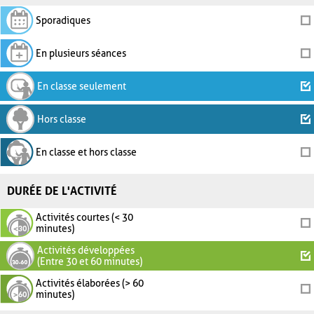
Sporadiques
En plusieurs séances
En classe seulement
Hors classe
En classe et hors classe
DURÉE DE L'ACTIVITÉ
Activités courtes (< 30
minutes)
Activités développées
(Entre 30 et 60 minutes)
Activités élaborées (> 60
minutes)