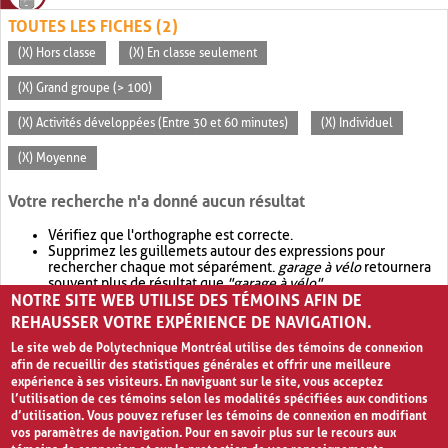
TOUTES LES FICHES (2)
(X) Hors classe
(X) En classe seulement
(X) Grand groupe (> 100)
(X) Activités développées (Entre 30 et 60 minutes)
(X) Individuel
(X) Moyenne
Votre recherche n'a donné aucun résultat
Vérifiez que l'orthographe est correcte.
Supprimez les guillemets autour des expressions pour
rechercher chaque mot séparément.
garage à vélo
retournera
souvent plus de résultat que
"garage à vélo"
.
NOTRE SITE WEB UTILISE DES TÉMOINS AFIN DE
Envisagez d'élargir votre recherche avec
OR
.
garage OR vélo
retournera souvent plus de résultat que
garage à vélo
.
REHAUSSER VOTRE EXPÉRIENCE DE NAVIGATION.
Le site web de Polytechnique Montréal utilise des témoins de connexion
afin de recueillir des statistiques générales et offrir une meilleure
expérience à ses visiteurs. En naviguant sur le site, vous acceptez
l’utilisation de ces témoins selon les modalités spécifiées aux conditions
d’utilisation. Vous pouvez refuser les témoins de connexion en modifiant
vos paramètres de navigation. Pour en savoir plus sur le recours aux