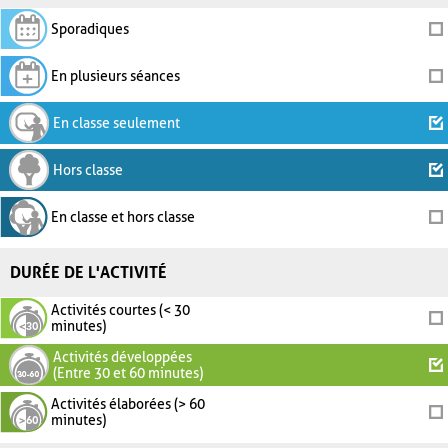
Sporadiques
En plusieurs séances
En classe seulement
Hors classe
En classe et hors classe
DURÉE DE L'ACTIVITÉ
Activités courtes (< 30
minutes)
Activités développées
(Entre 30 et 60 minutes)
Activités élaborées (> 60
minutes)