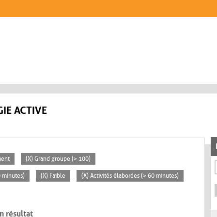
IE ACTIVE
ment
(X) Grand groupe (> 100)
0 minutes)
(X) Faible
(X) Activités élaborées (> 60 minutes)
n résultat