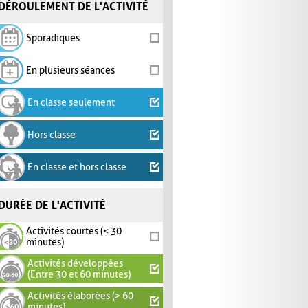
DÉROULEMENT DE L'ACTIVITÉ
Sporadiques
En plusieurs séances
En classe seulement
Hors classe
En classe et hors classe
DURÉE DE L'ACTIVITÉ
Activités courtes (< 30
minutes)
Activités développées
(Entre 30 et 60 minutes)
Activités élaborées (> 60
minutes)