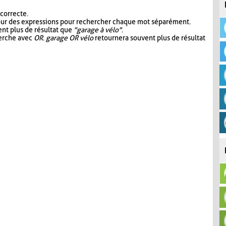
 correcte.
our des expressions pour rechercher chaque mot séparément.
nt plus de résultat que
"garage à vélo"
.
herche avec
OR
.
garage OR vélo
retournera souvent plus de résultat