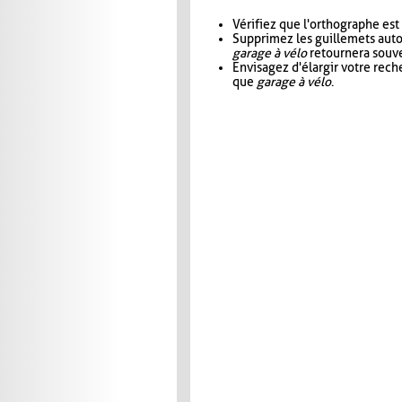
Vérifiez que l'orthographe est
Supprimez les guillemets aut
garage à vélo
retournera souve
Envisagez d'élargir votre rec
que
garage à vélo
.